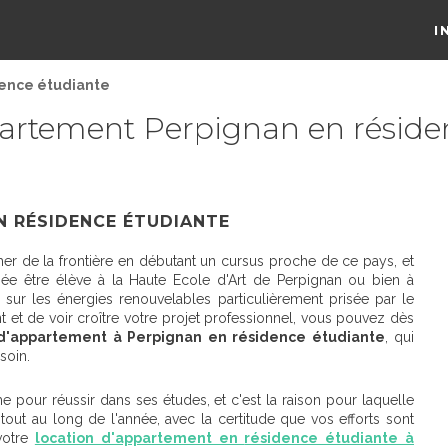
I
dence étudiante
artement Perpignan en réside
N RÉSIDENCE ÉTUDIANTE
r de la frontière en débutant un cursus proche de ce pays, et
née être élève à la Haute Ecole d'Art de Perpignan ou bien à
 sur les énergies renouvelables particulièrement prisée par le
t et de voir croître votre projet professionnel, vous pouvez dès
 d'appartement à Perpignan en résidence étudiante
, qui
soin.
e pour réussir dans ses études, et c'est la raison pour laquelle
ut au long de l'année, avec la certitude que vos efforts sont
otre
location d'appartement en
résidence étudiante à