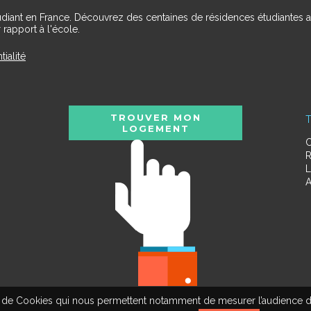
udiant en France. Découvrez des centaines de résidences étudiantes a
 rapport à l'école.
tialité
TROUVER MON
T
LOGEMENT
C
R
L
A
tion de Cookies qui nous permettent notamment de mesurer l’audience d