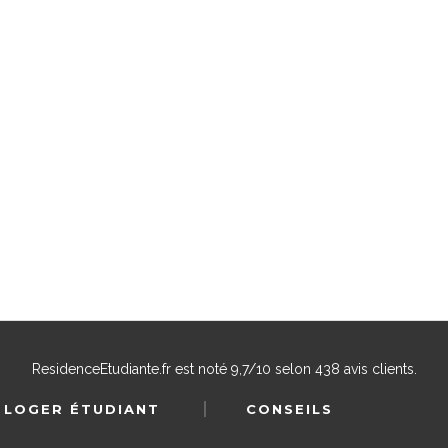
ResidenceEtudiante.fr
est noté
9,7
/
10
selon
438
avis clients.
 LOGER ÉTUDIANT
CONSEILS