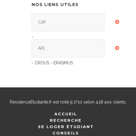
NOS LIENS UTILES
CAF
-
APL
- CROUS - ERASMUS
ResidenceEtudiante.fr
est noté
9,7
/
10
selon
438
avis clients.
ACCUEIL
RECHERCHE
SE LOGER ÉTUDIANT
CONSEILS