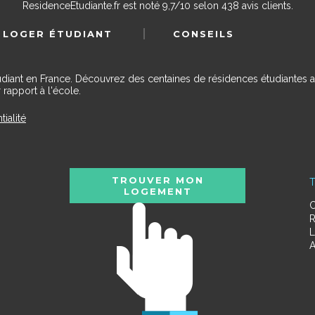
ResidenceEtudiante.fr
est noté
9,7
/
10
selon
438
avis clients.
 LOGER ÉTUDIANT
CONSEILS
udiant en France. Découvrez des centaines de résidences étudiantes a
 rapport à l'école.
tialité
TROUVER MON
T
LOGEMENT
C
R
L
A