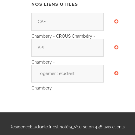
NOS LIENS UTILES
CAF
Chambéry - CROUS Chambéry -
APL
Chambéry -
Logement étudiant
Chambéry
ResidenceEtudiante.fr
est noté
9,7
/
10
selon
438
avis clients.