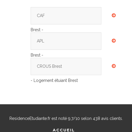
CAF
Brest -
APL
Brest -
CROUS Brest
- Logement étuiant Brest
ResidenceEtudiante.fr
est noté
9,7
/
10
selon
438
avis clients.
ACCUEIL