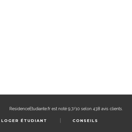
ResidenceEtudiante.fr
est noté
9,7
/
10
selon
438
avis clients.
 LOGER ÉTUDIANT
CONSEILS