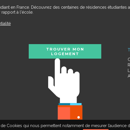
udiant en France. Découvrez des centaines de résidences étudiantes a
 rapport à l'école.
tialité
TROUVER MON
T
LOGEMENT
C
R
L
A
tion de Cookies qui nous permettent notamment de mesurer l’audience d