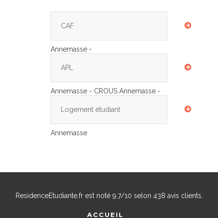
CAF
Annemasse -
APL
Annemasse - CROUS Annemasse -
Logement étudiant
Annemasse
ResidenceEtudiante.fr
est noté
9,7
/
10
selon
438
avis clients.
ACCUEIL