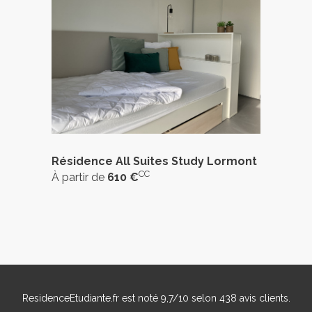
Résidence All Suites Study Lormont
CC
À partir de
610 €
ResidenceEtudiante.fr
est noté
9,7
/
10
selon
438
avis clients.