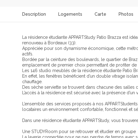
Description
Logements
Carte
Photos
La résidence étudiante APPARTStudy Patio Brazza est idéal
renouveau à Bordeaux (33).
Appréciée pour son dynamisme économique, cette métropol
actifs.
Bordée par la ceinture des boulevards, le quartier de Brazz
emplacement de premier choix permettant de profiter de
Les 146 studio meublés de la résidence étudiante Patio B
En effet, les fenêtres bénéficient d’un double vitrage isol
chauffage.
Des sèche serviette se trouvent dans chacune des salles d
L’accès à la résidence est sécurisé avec la présence d’un
L’ensemble des services proposés à nos APPARTStudents da
locataires un environnement confortable, fonctionnel et sécu
Dans une résidence étudiante APPARTStudy, vous trouvere
Une STUDYRoom pour se retrouver et étudier en groupe
La laverie connectée pour ne pas perdre de temps avec s