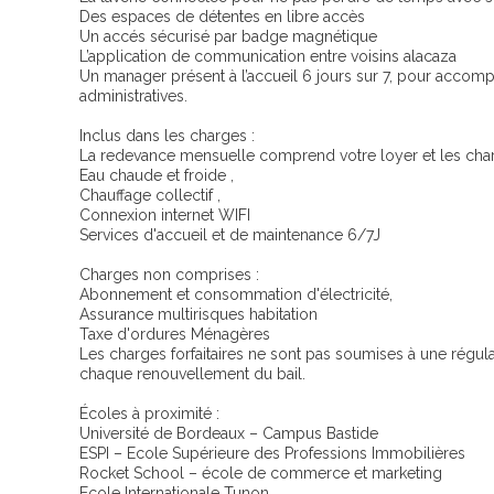
Des espaces de détentes en libre accès
Un accés sécurisé par badge magnétique
L’application de communication entre voisins alacaza
Un manager présent à l’accueil 6 jours sur 7, pour acc
administratives.
Inclus dans les charges :
La redevance mensuelle comprend votre loyer et les charg
Eau chaude et froide ,
Chauffage collectif ,
Connexion internet WIFI
Services d'accueil et de maintenance 6/7J
Charges non comprises :
Abonnement et consommation d'électricité,
Assurance multirisques habitation
Taxe d'ordures Ménagères
Les charges forfaitaires ne sont pas soumises à une régular
chaque renouvellement du bail.
Écoles à proximité :
Université de Bordeaux – Campus Bastide
ESPI – Ecole Supérieure des Professions Immobilières
Rocket School – école de commerce et marketing
Ecole Internationale Tunon