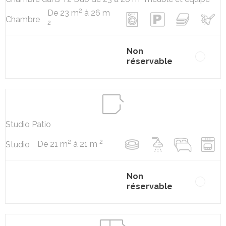
2
De 23 m
à 26 m
Chambre
2
Non
réservable
Studio Patio
2
2
De 21 m
à 21 m
Studio
Non
réservable