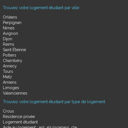
Trouvez votre logement étudiant par ville
Orléans
Perpignan
Nimes
Avignon
Dijon
Reims
Saint Étienne
Poitiers
Chambéry
Annecy
Tours
Metz
Amiens
Limoges
Valenciennes
Trouvez votre logement étudiant par type de logement
Crous
Résidence privée
Logement étudiant
Aide au logement : apl, als,locapass, cle