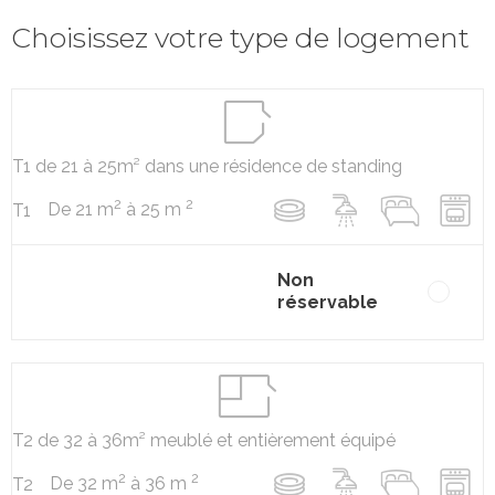
Choisissez votre type de logement
T1 de 21 à 25m² dans une résidence de standing
2
2
De 21 m
à 25 m
T1
Non
réservable
T2 de 32 à 36m² meublé et entièrement équipé
2
2
De 32 m
à 36 m
T2