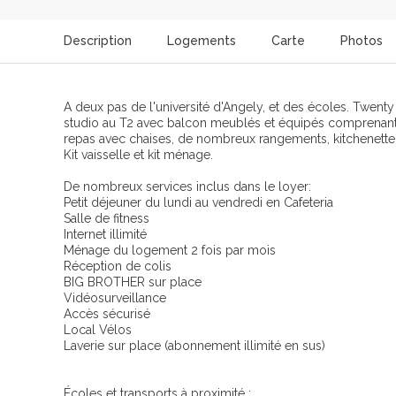
Description
Logements
Carte
Photos
A deux pas de l'université d'Angely, et des écoles. Twe
studio au T2 avec balcon meublés et équipés comprenant : u
repas avec chaises, de nombreux rangements, kitchenette 
Kit vaisselle et kit ménage.
De nombreux services inclus dans le loyer:
Petit déjeuner du lundi au vendredi en Cafeteria
Salle de fitness
Internet illimité
Ménage du logement 2 fois par mois
Réception de colis
BIG BROTHER sur place
Vidéosurveillance
Accès sécurisé
Local Vélos
Laverie sur place (abonnement illimité en sus)
Écoles et transports à proximité :