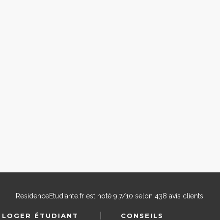
ResidenceEtudiante.fr
est noté
9,7
/
10
selon
438
avis clients.
 LOGER ÉTUDIANT
CONSEILS