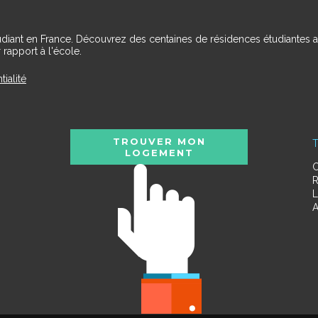
udiant en France. Découvrez des centaines de résidences étudiantes a
 rapport à l'école.
tialité
TROUVER MON
T
LOGEMENT
C
R
L
A