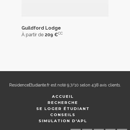
Guildford Lodge
CC
À partir de
209 €
ResidenceEtudiante.fr
est noté
9,7
/
10
selon
438
avis clients.
ACCUEIL
RECHERCHE
SE LOGER ÉTUDIANT
CONSEILS
SIMULATION D'APL