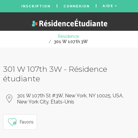
AIDE
INSCRIPTION
CONNEXION
Residence
/
301 W 107th 3W
301 W 107th 3W - Résidence
étudiante
301 W 107th St #3W, New York, NY 10025, USA,
New York City, États-Unis
Favoris