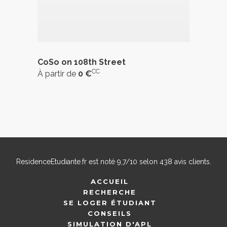
CoSo on 108th Street
CC
À partir de
0 €
ResidenceEtudiante.fr
est noté
9,7
/
10
selon
438
avis clients.
ACCUEIL
RECHERCHE
SE LOGER ÉTUDIANT
CONSEILS
SIMULATION D'APL