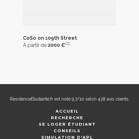
CoSo on 109th Street
CC
À partir de
2000 €
ResidenceEtudiante.fr
est noté
9,7
/
10
selon
438
avis clients.
ACCUEIL
RECHERCHE
SE LOGER ÉTUDIANT
CONSEILS
SIMULATION D'APL