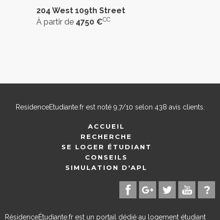
204 West 109th Street
CC
À partir de
4750 €
ResidenceEtudiante.fr
est noté
9,7
/
10
selon
438
avis clients.
ACCUEIL
RECHERCHE
SE LOGER ÉTUDIANT
CONSEILS
SIMULATION D'APL
RésidenceÉtudiante.fr est un portail dédié au logement étudiant