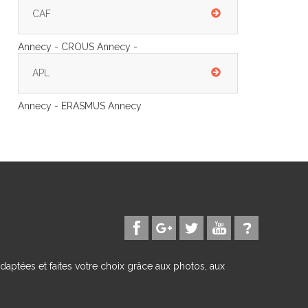
CAF
Annecy - CROUS Annecy -
APL
Annecy - ERASMUS Annecy
daptées et faites votre choix grâce aux photos, aux