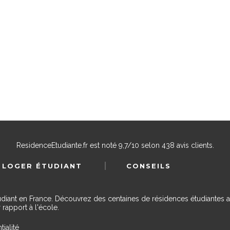
ResidenceEtudiante.fr
est noté
9,7
/
10
selon
438
avis clients.
 LOGER ÉTUDIANT
CONSEILS
udiant en France. Découvrez des centaines de résidences étudiantes a
 rapport à l'école.
tialité