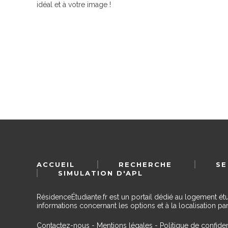
idéal et à votre image !
ACCUEIL
RECHERCHE
SE
SIMULATION D'APL
RésidenceÉtudiante.fr est un portail dédié au logement ét
informations concernant les options et à la localisation par
Contactez-nous
-
Mentions légales
-
Politique de confiden