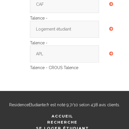
CAF
Talence -
Logement étudiant
Talence -
APL
Talence - CROUS Talence
ResidenceEtudiante.fr
est noté
9,7
/
10
selon
438
avis clients.
ACCUEIL
RECHERCHE
SE LOGER ÉTUDIANT