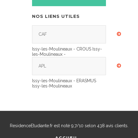
NOS LIENS UTILES
CAF
Issy-les-Moulineaux - CROUS Issy-
les-Moulineaux -
APL
Issy-les-Moulineaux - ERASMUS
Issy-les-Moulineaux
ResidenceEtudiante.fr
est noté
9,7
/
10
selon
438
avis clients.
ACCUEIL