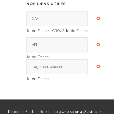
NOS LIENS UTILES
CAF
Île-de-France - CROUS Île-de-France
-
APL
Île-de-France -
Logement étudiant
Île-de-France
ResidenceEtudiante.fr
est noté
9,7
/
10
selon
438
avis clients.