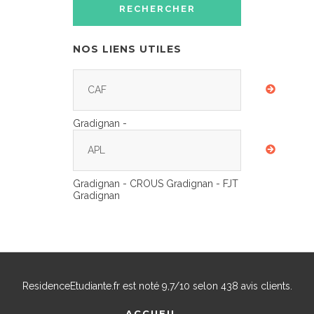
NOS LIENS UTILES
CAF
Gradignan -
APL
Gradignan - CROUS Gradignan - FJT
Gradignan
ResidenceEtudiante.fr
est noté
9,7
/
10
selon
438
avis clients.
ACCUEIL