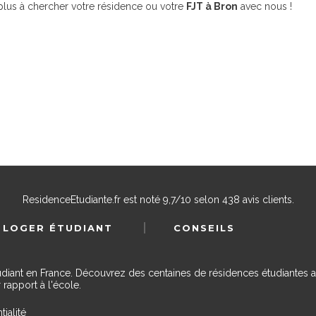
 plus à chercher votre résidence ou votre
FJT à Bron
avec nous !
ResidenceEtudiante.fr
est noté
9,7
/
10
selon
438
avis clients.
 LOGER ÉTUDIANT
CONSEILS
udiant en France. Découvrez des centaines de résidences étudiantes a
 rapport à l'école.
tialité