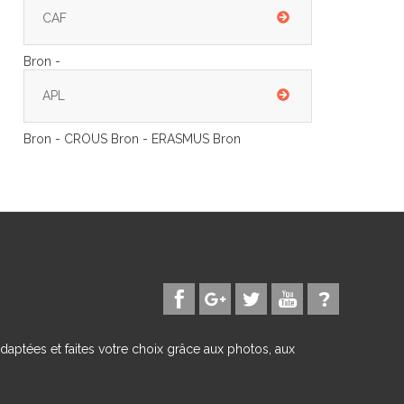
CAF
Bron -
APL
Bron - CROUS Bron - ERASMUS Bron
daptées et faites votre choix grâce aux photos, aux