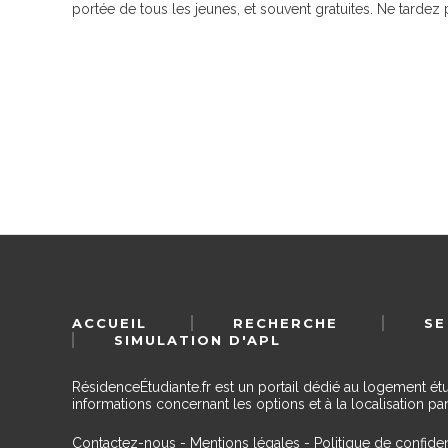
portée de tous les jeunes, et souvent gratuites. Ne tardez
ACCUEIL
RECHERCHE
SE
SIMULATION D'APL
RésidenceÉtudiante.fr est un portail dédié au logement ét
informations concernant les options et à la localisation par
Contactez-nous
-
Mentions légales
-
Politique de confiden