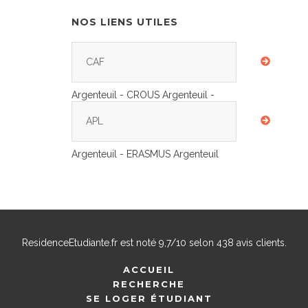
NOS LIENS UTILES
CAF
Argenteuil - CROUS Argenteuil -
APL
Argenteuil - ERASMUS Argenteuil
ResidenceEtudiante.fr
est noté
9,7
/
10
selon
438
avis clients.
ACCUEIL
RECHERCHE
SE LOGER ÉTUDIANT