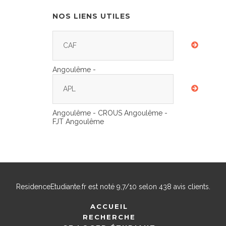
NOS LIENS UTILES
CAF
Angoulême -
APL
Angoulême - CROUS Angoulême -
FJT Angoulême
ResidenceEtudiante.fr
est noté
9,7
/
10
selon
438
avis clients.
ACCUEIL
RECHERCHE