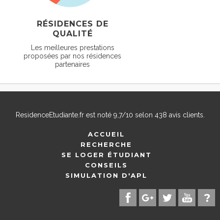
RÉSIDENCES DE
QUALITÉ
Les meilleures prestations
proposées par nos résidences
partenaires
ResidenceEtudiante.fr
est noté
9,7
/
10
selon
438
avis clients.
ACCUEIL
RECHERCHE
SE LOGER ÉTUDIANT
CONSEILS
SIMULATION D'APL