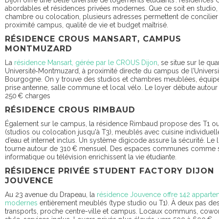
Dijon offre une belle diversité de logements étudiants : résidence
abordables et résidences privées modernes. Que ce soit en studio,
chambre ou colocation, plusieurs adresses permettent de concilier
proximité campus, qualité de vie et budget maîtrisé.
RÉSIDENCE CROUS MANSART, CAMPUS
MONTMUZARD
La
résidence Mansart, gérée par le CROUS Dijon
, se situe sur le qua
Université‑Montmuzard, à proximité directe du campus de l’Universi
Bourgogne. On y trouve des studios et chambres meublées, équipés
prise antenne, salle commune et local vélo. Le loyer débute autour
250 € charges
RÉSIDENCE CROUS RIMBAUD
Également sur le campus, la résidence Rimbaud propose des T1 ou
(studios ou colocation jusqu'à T3), meublés avec cuisine individuelle
d’eau et internet inclus. Un système digicode assure la sécurité. Le 
tourne autour de 310 € mensuel. Des espaces communes comme s
informatique ou télévision enrichissent la vie étudiante.
RÉSIDENCE PRIVÉE STUDENT FACTORY DIJON
JOUVENCE
Au 23 avenue du Drapeau, la
résidence Jouvence offre 142 apparte
modernes
entièrement meublés (type studio ou T1). À deux pas de
transports, proche centre-ville et campus. Locaux communs, cowo