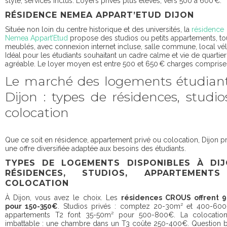
style, services inclus. Loyers privés plus élevés, vers 500 à 600 €.
RÉSIDENCE NEMEA APPART’ETUD DIJON
Située non loin du centre historique et des universités, la
résidence
Nemea Appart’Etud
propose des studios ou petits appartements, to
meublés, avec connexion internet incluse, salle commune, local vél
Idéal pour les étudiants souhaitant un cadre calme et vie de quartier
agréable. Le loyer moyen est entre 500 et 650 € charges comprise
Le marché des logements étudian
Dijon : types de résidences, studio
colocation
Que ce soit en résidence, appartement privé ou colocation, Dijon 
une offre diversifiée adaptée aux besoins des étudiants.
TYPES DE LOGEMENTS DISPONIBLES À DIJ
RÉSIDENCES, STUDIOS, APPARTEMENT
COLOCATION
À Dijon, vous avez le choix. Les
résidences CROUS offrent 
pour 150-350€
. Studios privés : comptez 20-30m² et 400-600
appartements T2 font 35-50m² pour 500-800€. La colocation
imbattable : une chambre dans un T3 coûte 250-400€. Question 