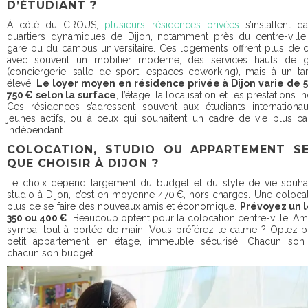
D’ÉTUDIANT ?
À côté du CROUS,
plusieurs résidences privées
s’installent d
quartiers dynamiques de Dijon, notamment près du centre-ville
gare ou du campus universitaire. Ces logements offrent plus de c
avec souvent un mobilier moderne, des services hauts de
(conciergerie, salle de sport, espaces coworking), mais à un tar
élevé.
Le loyer moyen en résidence privée à Dijon varie de 5
750 € selon la surface
, l’étage, la localisation et les prestations i
Ces résidences s’adressent souvent aux étudiants internationa
jeunes actifs, ou à ceux qui souhaitent un cadre de vie plus c
indépendant.
COLOCATION, STUDIO OU APPARTEMENT SE
QUE CHOISIR À DIJON ?
Le choix dépend largement du budget et du style de vie souhai
studio à Dijon, c’est en moyenne 470 €, hors charges. Une coloca
plus de se faire des nouveaux amis et économique.
Prévoyez un l
350 ou 400 €
. Beaucoup optent pour la colocation centre-ville. A
sympa, tout à portée de main. Vous préférez le calme ? Optez 
petit appartement en étage, immeuble sécurisé. Chacun son 
chacun son budget.