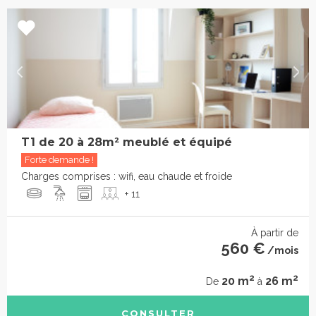
T1 de 20 à 28m² meublé et équipé
Forte demande !
Charges comprises : wifi, eau chaude et froide
+ 11
À partir de
560 €
/mois
2
2
20 m
26 m
De
à
CONSULTER