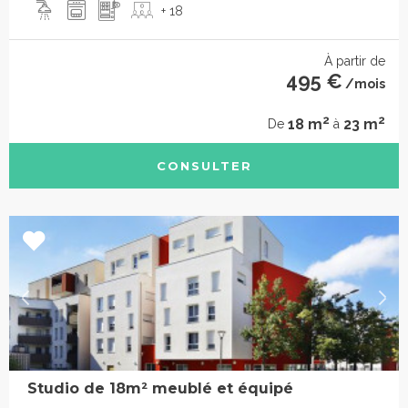
+ 18
À partir de
495 €
/mois
2
2
18 m
23 m
De
à
CONSULTER
Studio de 18m² meublé et équipé