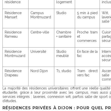
résidence
logement
inclu
Résidence
Campus
Studio
5 min à pied
Wifi,
Mansart
Montmuzard
du campus
laveri
salle
Résidence
Centre-ville
Chambre
Proche tram
Cuisi
Rameau
+ sanitaire
et
parta
commerces
sécur
Résidence
Université
Studio
En face de la
Intern
Montmuzard
meublé
fac
accè
sécur
Résidence
Nord Dijon
T1, studio
Tram direct
Ascen
Drapeau
vers fac
salle
com
La majorité des résidences universitaires offrent une réelle qualité
étudiante, grâce à leur proximité avec les campus, mais aussi 
services intégrés : laveries, connexion wifi, parfois salle de sport o
d’études.
RÉSIDENCES PRIVÉES À DIJON : POUR QUEL P