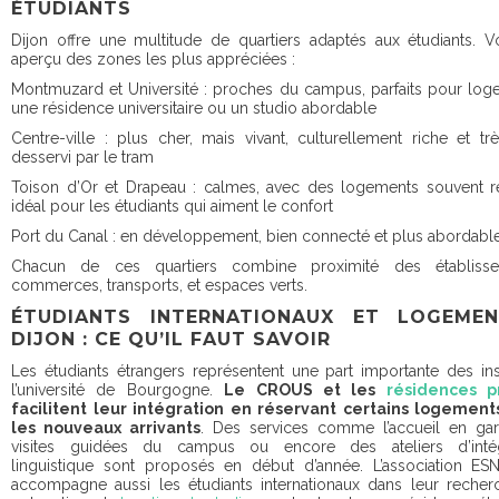
ÉTUDIANTS
Dijon offre une multitude de quartiers adaptés aux étudiants. V
aperçu des zones les plus appréciées :
Montmuzard et Université : proches du campus, parfaits pour log
une résidence universitaire ou un studio abordable
Centre-ville : plus cher, mais vivant, culturellement riche et tr
desservi par le tram
Toison d’Or et Drapeau : calmes, avec des logements souvent r
idéal pour les étudiants qui aiment le confort
Port du Canal : en développement, bien connecté et plus abordab
Chacun de ces quartiers combine proximité des établisse
commerces, transports, et espaces verts.
ÉTUDIANTS INTERNATIONAUX ET LOGEME
DIJON : CE QU’IL FAUT SAVOIR
Les étudiants étrangers représentent une part importante des ins
l’université de Bourgogne.
Le CROUS et les
résidences p
facilitent leur intégration en réservant certains logement
les nouveaux arrivants
. Des services comme l’accueil en gar
visites guidées du campus ou encore des ateliers d’intég
linguistique sont proposés en début d’année. L’association ES
accompagne aussi les étudiants internationaux dans leur reche