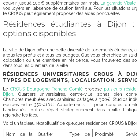
couvrir jusqu’à 100 € supplémentaires par mois.
La garantie Visale
vos loyers en l’absence de caution familiale. Pour les situations ur
le CROUS peut également proposer des aides ponctuelles.
Résidences étudiantes à Dijon :
options disponibles
La ville de Dijon offre une belle diversité de logements étudiants, 
à tous les profils et à tous les budgets. Que vous cherchiez un stud
colocation ou une chambre en résidence, vous trouverez des so
dans tous les quartiers de la ville.
RÉSIDENCES UNIVERSITAIRES CROUS À DIJ
TYPES DE LOGEMENTS, LOCALISATION, SERVI
Le
CROUS Bourgogne Franche-Comté
propose
plusieurs résid
Dijon.
Quartiers universitaires, centre-ville, zones bien conne
Chambres meublées avec sanitaires partagés à 300€. Studios indi
équipés entre 350-410€. Appartements T1 pour couples ou étu
handicapés. Tout est réparti stratégiquement dans la ville. Pratiq
rejoindre les facs.
Voici un tableau récapitulatif de quelques résidences CROUS à Dijo
Nom de la
Quartier
Type de
Proximité
Servi