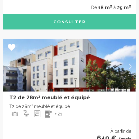
2
2
18 m
25 m
De
à
CONSULTER
T2 de 28m² meublé et équipé
T2 de 28m² meublé et équipé
+ 21
À partir de
649 €
/mois