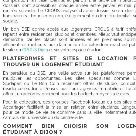
composition familiale, identité, et parfois une lettre de motivati
dossiers sont accessibles chaque année entre janvier et mai p
rentrée suivante. Le CROUS analyse chaque dossier selon des c
transparents : boursier ou non, éloignement du domicile familial, si
sociale.
Un bon DSE donne accès aux logements CROUS à tarif préfére
répartis entre résidences, studios et chambres. Mieux vaut anticipe
démarche, car les places sont limitées et les premières soumi
affichent les meilleurs taux d’attribution. Le calendrier exact est pub
le site du
CROUS Dijon
et via votre espace étudiant.
PLATEFORMES ET SITES DE LOCATION 
TROUVER UN LOGEMENT ÉTUDIANT
En parallèle du DSE, une veille active sur les plateformes pe
multiplier les opportunités. Les sites spécialisés comme Lo
Studapart ou Le Bon Coin recensent offres de studio, colocat
résidence étudiante. Pensez aussi aux agences immobilières local
offrent un accompagnement pour les budgets moyens à élevés.
Pour la colocation, des groupes Facebook locaux ou des sites
Appartager facilitent la mise en relation entre étudiants. L’eng
pour ce mode de vie se confirme dans la ville, notamment aut
campus de l’université ou du centre-ville.
COMMENT BIEN CHOISIR SON LOGEM
ÉTUDIANT À DIJON ?