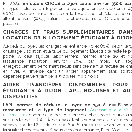
En 2024,
un studio CROUS à Dijon coûte environ 350 € par
charges incluses. Un logement privé équivalent se situe entre 4
600 €, avec des variations selon la localisation et l’état du bien. 
atteint souvent 150 €, justifiant l’intérêt de postuler au CROUS lorsqu
possible.
CHARGES ET FRAIS SUPPLÉMENTAIRES DAN
LOCATION D’UN LOGEMENT ÉTUDIANT À DIJ
Au-delà du loyer, les charges varient entre 40 et 80 €, selon le 
chauffage, l’isolation et la taille du logement. L’électricité reste le p
poste. À cela s’ajoute l’abonnement internet, entre 20 et 30
l’assurance habitation, environ 20 € par mois. Un lo
énergétiquement performant réduit sensiblement la facture de ch
en hiver. À l’inverse, dans un ancien appartement sans isolati
dépenses peuvent flamber à +30 % les mois froids.
AIDES FINANCIÈRES DISPONIBLES POUR
ÉTUDIANTS À DIJON : APL, BOURSES ET AU
DISPOSITIFS
L’
APL permet de réduire le loyer de 150 à 200 € sel
ressources et le type de logement
.
Accessible aux rési
universitaires
comme aux locations privées, elle nécessite une sim
sur le site de la CAF. À cela s’ajoutent les bourses sur critères 
versées via le DSE, de 100 à 600 € mensuels selon votre sit
familiale et vos revenus. Si vous êtes en alternance, l’aide MobiliJeu