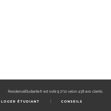
ResidenceEtudiante.fr
est noté
9,7
/
10
selon
438
avis clients.
 LOGER ÉTUDIANT
CONSEILS