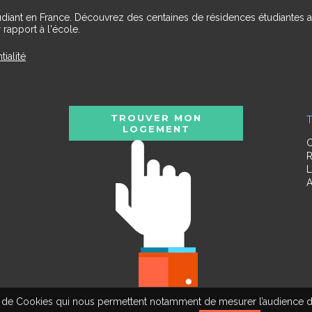
udiant en France. Découvrez des centaines de résidences étudiantes a
 rapport à l'école.
tialité
TROUVER MON
T
LOGEMENT
C
R
L
A
tion de Cookies qui nous permettent notamment de mesurer l’audience d