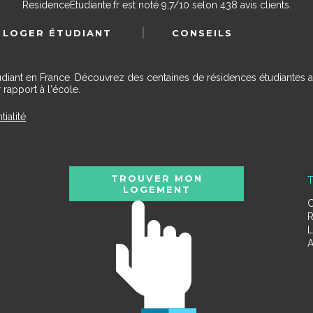
ResidenceEtudiante.fr
est noté
9,7
/
10
selon
438
avis clients.
 LOGER ÉTUDIANT
CONSEILS
udiant en France. Découvrez des centaines de résidences étudiantes a
 rapport à l'école.
tialité
TROUVER MON
T
LOGEMENT
C
R
L
A