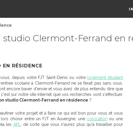
I
idence
 studio Clermont-Ferrand en 
 EN RÉSIDENCE
 vous, depuis votre FJT Saint-Denis ou votre
logement étudiant
rentrée scolaire à Clermont-Ferrand ne se ferait pas sans vous.
ont encore baver d'envie et vous avez de plus entendu dire que
'est sur notre site internet que vos recherches vont s'effectuer,
on studio Clermont-Ferrand en résidence
?
ufiner votre projet et à faire ce qui est bon pour vous et vous
 lors choisir entre un FJT en Auvergne, une
colocation
ou une
cela les
APL
, de sorte que vous n'aurez plus qu'à travailler pour