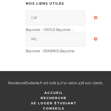
NOS LIENS UTILES
CAF
Bayonne - CROUS Bayonne -
APL
Bayonne - ERASMUS Bayonne
ResidenceEtudiante.fr
est noté
9,7
/
10
selon
438
avis clients.
ACCUEIL
RECHERCHE
SE LOGER ÉTUDIANT
CONSEILS