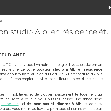
I
te
on studio Albi en résidence ét
 ÉTUDIANTE
is ? On vous y aide ! En notre compagie, il vous est désormais
la recherche de votre
location studio à Albi en résidence
rama époustouflant, au pied du Pont-Vieux.L'architecture d'Albi a
ot d'où contempler la ville, par ailleurs dotée d'une nature
nces immobilières et de trouver exactement le logement qui
z, de sorte à ce que vous puissiez passer une année riche,
e
colocation
s et de
locations étudiantes à Albi
, et admirez
lors vous mettre au travail à plein tube et rien ne viendra plus