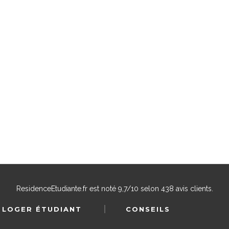
ResidenceEtudiante.fr
est noté
9,7
/
10
selon
438
avis clients.
 LOGER ÉTUDIANT
CONSEILS