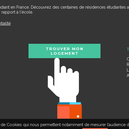
udiant en France. Découvrez des centaines de résidences étudiantes a
 rapport à l'école.
tialité
TROUVER MON
T
LOGEMENT
C
R
L
A
tion de Cookies qui nous permettent notamment de mesurer l’audience d