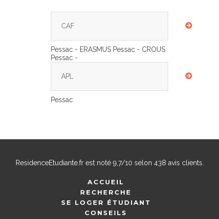
CAF
Pessac - ERASMUS Pessac - CROUS
Pessac -
APL
Pessac
ResidenceEtudiante.fr
est noté
9,7
/
10
selon
438
avis clients.
ACCUEIL
RECHERCHE
SE LOGER ÉTUDIANT
CONSEILS