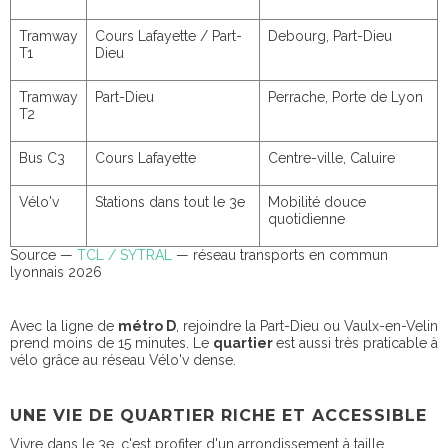
Tramway
Cours Lafayette / Part-
Debourg, Part-Dieu
T1
Dieu
Tramway
Part-Dieu
Perrache, Porte de Lyon
T2
Bus C3
Cours Lafayette
Centre-ville, Caluire
Vélo'v
Stations dans tout le 3e
Mobilité douce
quotidienne
Source —
TCL / SYTRAL
— réseau transports en commun
lyonnais 2026
Avec la ligne de
métro D
, rejoindre la Part-Dieu ou Vaulx-en-Velin
prend moins de 15 minutes. Le
quartier
est aussi très praticable à
vélo grâce au réseau Vélo'v dense.
UNE VIE DE QUARTIER RICHE ET ACCESSIBLE
Vivre dans le 3e, c'est profiter d'un arrondissement à taille