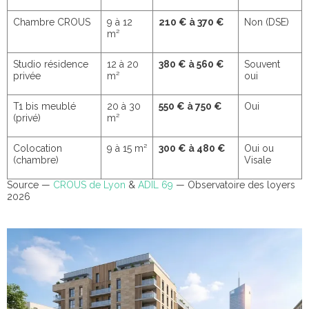
Chambre CROUS
9 à 12
210 € à 370 €
Non (DSE)
m²
Studio résidence
12 à 20
380 € à 560 €
Souvent
privée
m²
oui
T1 bis meublé
20 à 30
550 € à 750 €
Oui
(privé)
m²
Colocation
9 à 15 m²
300 € à 480 €
Oui ou
(chambre)
Visale
Source —
CROUS de Lyon
&
ADIL 69
— Observatoire des loyers
2026