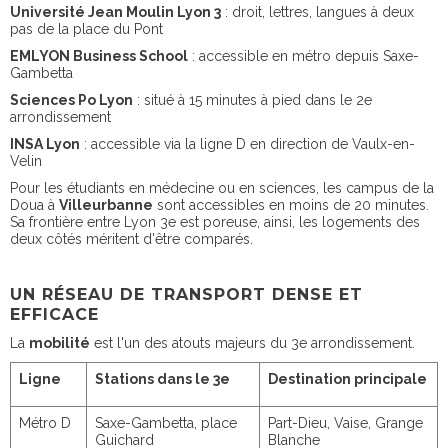
Université Jean Moulin Lyon 3
: droit, lettres, langues à deux
pas de la place du Pont
EMLYON Business School
: accessible en métro depuis Saxe-
Gambetta
Sciences Po Lyon
: situé à 15 minutes à pied dans le 2e
arrondissement
INSA Lyon
: accessible via la ligne D en direction de Vaulx-en-
Velin
Pour les étudiants en médecine ou en sciences, les campus de la
Doua à
Villeurbanne
sont accessibles en moins de 20 minutes.
Sa frontière entre Lyon 3e est poreuse, ainsi, les logements des
deux côtés méritent d'être comparés.
UN RÉSEAU DE TRANSPORT DENSE ET
EFFICACE
La
mobilité
est l'un des atouts majeurs du 3e arrondissement.
Ligne
Stations dans le 3e
Destination principale
Métro D
Saxe-Gambetta, place
Part-Dieu, Vaise, Grange
Guichard
Blanche