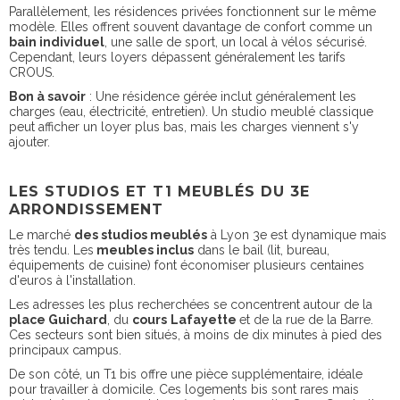
Parallèlement, les résidences privées fonctionnent sur le même
modèle. Elles offrent souvent davantage de confort comme un
bain individuel
, une salle de sport, un local à vélos sécurisé.
Cependant, leurs loyers dépassent généralement les tarifs
CROUS.
Bon à savoir
: Une résidence gérée inclut généralement les
charges (eau, électricité, entretien). Un studio meublé classique
peut afficher un loyer plus bas, mais les charges viennent s'y
ajouter.
LES STUDIOS ET T1 MEUBLÉS DU 3E
ARRONDISSEMENT
Le marché
des studios meublés
à Lyon 3e est dynamique mais
très tendu. Les
meubles inclus
dans le bail (lit, bureau,
équipements de cuisine) font économiser plusieurs centaines
d'euros à l'installation.
Les adresses les plus recherchées se concentrent autour de la
place Guichard
, du
cours
Lafayette
et de la rue de la Barre.
Ces secteurs sont bien situés, à moins de dix minutes à pied des
principaux campus.
De son côté, un T1 bis offre une pièce supplémentaire, idéale
pour travailler à domicile. Ces logements bis sont rares mais