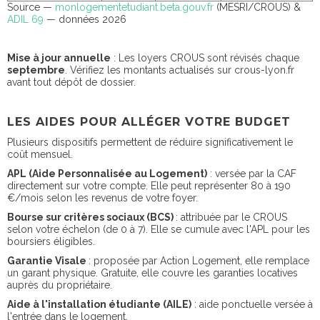
Source —
monlogementetudiant.beta.gouv.fr
(MESRI/CROUS) &
ADIL 69
— données 2026
Mise à jour annuelle
: Les loyers CROUS sont révisés chaque
septembre
. Vérifiez les montants actualisés sur crous-lyon.fr
avant tout dépôt de dossier.
LES AIDES POUR ALLÉGER VOTRE BUDGET
Plusieurs dispositifs permettent de réduire significativement le
coût mensuel.
APL (Aide Personnalisée au Logement)
: versée par la CAF
directement sur votre compte. Elle peut représenter 80 à 190
€/mois selon les revenus de votre foyer.
Bourse sur critères sociaux (BCS)
: attribuée par le CROUS
selon votre échelon (de 0 à 7). Elle se cumule avec l'APL pour les
boursiers éligibles.
Garantie Visale
: proposée par Action Logement, elle remplace
un garant physique. Gratuite, elle couvre les garanties locatives
auprès du propriétaire.
Aide à l'installation étudiante (AILE)
: aide ponctuelle versée à
l'entrée dans le logement.