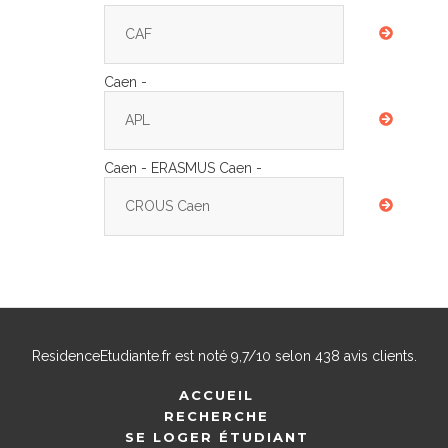
CAF
Caen -
APL
Caen - ERASMUS Caen -
CROUS Caen
ResidenceEtudiante.fr
est noté
9,7
/
10
selon
438
avis clients.
ACCUEIL
RECHERCHE
SE LOGER ÉTUDIANT