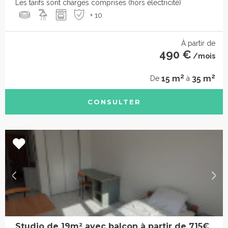
Les tarifs sont charges comprises (hors électricité)
+ 10
À partir de
490 €
/mois
2
2
15 m
35 m
De
à
CONSULTER
Studio de 19m² avec balcon à partir de 715€