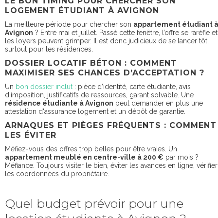
LE BON TIMING POUR CHERCHER SON
LOGEMENT ÉTUDIANT À AVIGNON
La meilleure période pour chercher son
appartement étudiant 
Avignon
? Entre mai et juillet. Passé cette fenêtre, l’offre se raréfie et
les loyers peuvent grimper. Il est donc judicieux de se lancer tôt,
surtout pour les résidences.
DOSSIER LOCATIF BÉTON : COMMENT
MAXIMISER SES CHANCES D’ACCEPTATION ?
Un
bon dossier inclut
: pièce d’identité, carte étudiante, avis
d’imposition, justificatifs de ressources, garant solvable. Une
résidence étudiante à Avignon
peut demander en plus une
attestation d'assurance logement et un dépôt de garantie.
ARNAQUES ET PIÈGES FRÉQUENTS : COMMENT
LES ÉVITER
Méfiez-vous des offres trop belles pour être vraies. Un
appartement meublé en centre-ville à 200 €
par mois ?
Méfiance. Toujours visiter le bien, éviter les avances en ligne, vérifier
les coordonnées du propriétaire.
Quel budget prévoir pour une