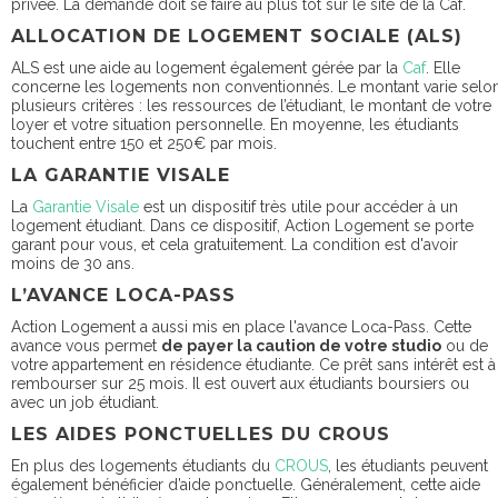
privée. La demande doit se faire au plus tôt sur le site de la Caf.
ALLOCATION DE LOGEMENT SOCIALE (ALS)
ALS est une aide au logement également gérée par la
Caf
. Elle
concerne les logements non conventionnés. Le montant varie selo
plusieurs critères : les ressources de l’étudiant, le montant de votre
loyer et votre situation personnelle. En moyenne, les étudiants
touchent
entre 150 et 250€ par mois
.
LA GARANTIE VISALE
La
Garantie Visale
est un dispositif très utile pour accéder à un
logement étudiant. Dans ce dispositif, Action Logement se porte
garant pour vous, et cela gratuitement. La condition est d'avoir
moins de 30 ans.
L’AVANCE LOCA-PASS
Action Logement a aussi mis en place l'avance Loca-Pass. Cette
avance vous permet
de payer la caution de votre studio
ou de
votre appartement en résidence étudiante. Ce prêt sans intérêt est à
rembourser sur 25 mois. Il est ouvert aux étudiants boursiers ou
avec un job étudiant.
LES AIDES PONCTUELLES DU CROUS
En plus des logements étudiants du
CROUS
, les étudiants peuvent
également bénéficier d’aide ponctuelle. Généralement, cette aide