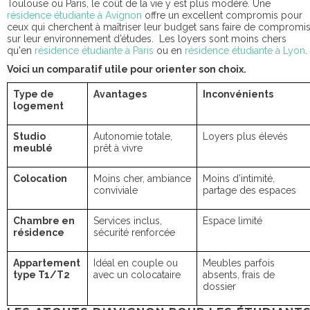
Toulouse ou Paris, le coût de la vie y est plus modéré. Une
résidence étudiante à Avignon
offre un excellent compromis pour
ceux qui cherchent à maîtriser leur budget sans faire de compromi
sur leur environnement d’études. Les loyers sont moins chers
qu'en
résidence étudiante à Paris
ou en
résidence étudiante à Lyon
.
Voici un comparatif utile pour orienter son choix.
Type de
Avantages
Inconvénients
logement
Studio
Autonomie totale,
Loyers plus élevés
meublé
prêt à vivre
Colocation
Moins cher, ambiance
Moins d’intimité,
conviviale
partage des espaces
Chambre en
Services inclus,
Espace limité
résidence
sécurité renforcée
Appartement
Idéal en couple ou
Meubles parfois
type T1/T2
avec un colocataire
absents, frais de
dossier