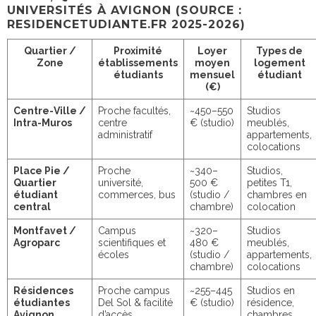
UNIVERSITÉS À AVIGNON (SOURCE :
RESIDENCETUDIANTE.FR 2025-2026)
Quartier /
Proximité
Loyer
Types de
Zone
établissements
moyen
logement
étudiants
mensuel
étudiant
(€)
Centre-Ville /
Proche facultés,
~450–550
Studios
Intra-Muros
centre
€ (
studio
)
meublés,
administratif
appartements,
colocations
Place Pie /
Proche
~340–
Studios,
Quartier
université,
500 €
petites T1,
étudiant
commerces, bus
(
studio /
chambres en
central
chambre
)
colocation
Montfavet /
Campus
~320–
Studios
Agroparc
scientifiques et
480 €
meublés,
écoles
(
studio /
appartements,
chambre
)
colocations
Résidences
Proche campus
~255–445
Studios en
étudiantes
Del Sol & facilité
€ (
studio
)
résidence,
Avignon
d’accès
chambres