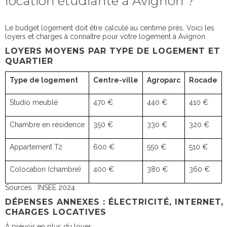
location étudiante à Avignon ?
Le budget logement doit être calculé au centime près. Voici les
loyers et charges à connaître pour votre logement à Avignon.
LOYERS MOYENS PAR TYPE DE LOGEMENT ET
QUARTIER
Type de logement
Centre-ville
Agroparc
Rocade
Studio meublé
470 €
440 €
410 €
Chambre en résidence
350 €
330 €
320 €
Appartement T2
600 €
550 €
510 €
Colocation (chambre)
400 €
380 €
360 €
Sources : INSEE 2024
DÉPENSES ANNEXES : ÉLECTRICITÉ, INTERNET,
CHARGES LOCATIVES
À prévoir en plus du loyer :