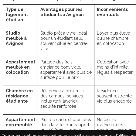
Type de
Avantages pour les
Inconvénients
logement
étudiants à Avignon
éventuels
étudiant
Studio
Studio prêt à vivre, idéal
Loyer plus élevé
meublé à
pour un étudiant seul,
qu’une chambre
Avignon
souvent situé en centre-
en colocation
ville
Appartement
Partage des frais,
Colocation avec
meublé en
ambiance conviviale,
moins d’intimité,
colocation
appartement avec plus de
règles à respecter
surface pour le prix
Chambre en
Résidence à proximité
Résidences
résidence
des campus, services
souvent restreinte,
étudiante
inclus (wifi, laverie),
vie plus encadrée
sécurité renforcée
Appartement
Plus de choix disponibles
Nécessite
non meublé
dans la ville, bon rapport
d’acheter des
qualité/prix si longue
meubles, charges
durée
parfois plus