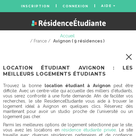
AIDE
INSCRIPTION
CONNEXION
Accueil
/ France /
Avignon ( 9 résidences )
LOCATION ÉTUDIANT AVIGNON : LES
MEILLEURS LOGEMENTS ÉTUDIANTS
Trouvez la bonne
location étudiant à Avignon
peut être
difficile. Avec un centre-ville qui accueille des milliers d'étudiants,
vous serez confronté à une forte demande. Afin de faciliter vos
recherches, le site ResidenceEtudiante vous aide à trouver le
logement idéal à Avignon en quelques clics. Réservez dès
maintenant pour avoir un studio proche de l'université ou un
logement pas cher.
Parmi les meilleures options de logement sélectionné par le site,
vous avez les locations en
résidence étudiante privée
. Le site
travaille avec diverses résidences partenaires et de confiance.