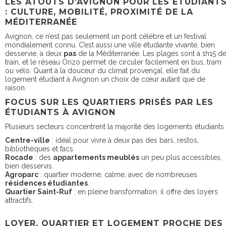
LES ATOUTS D’AVIGNON POUR LES ÉTUDIANT
: CULTURE, MOBILITÉ, PROXIMITÉ DE LA
MÉDITERRANÉE
Avignon, ce n’est pas seulement un pont célèbre et un festival
mondialement connu. C’est aussi une ville étudiante vivante, bien
desservie, à deux
pas
de la Méditerranée. Les plages sont à 1h15 d
train, et le réseau Orizo permet de circuler facilement en bus, tram
ou vélo. Quant à la douceur du climat provençal, elle fait du
logement étudiant à Avignon un choix de cœur autant que de
raison.
FOCUS SUR LES QUARTIERS PRISÉS PAR LES
ÉTUDIANTS À AVIGNON
Plusieurs secteurs concentrent la majorité des logements étudiants 
Centre-ville
: idéal pour vivre à deux pas des bars, restos,
bibliothèques et facs.
Rocade
: des
appartements meublés
un peu plus accessibles,
bien desservis.
Agroparc
: quartier moderne, calme, avec de nombreuses
résidences étudiantes
.
Quartier Saint-Ruf
: en pleine transformation, il offre des loyers
attractifs.
LOYER, QUARTIER ET LOGEMENT PROCHE DES