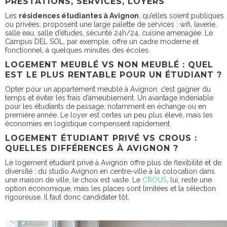
PRESTATIONS, SERVICES, LOYERS
Les
résidences étudiantes à Avignon
, qu’elles soient publiques
ou privées, proposent une large palette de services : wifi, laverie,
salle eau, salle d’études, sécurité 24h/24, cuisine amenagée. Le
Campus DEL SOL, par exemple, offre un cadre moderne et
fonctionnel, à quelques minutes des écoles.
LOGEMENT MEUBLÉ VS NON MEUBLÉ : QUEL
EST LE PLUS RENTABLE POUR UN ÉTUDIANT ?
Opter pour un appartement meublé à Avignon, c’est gagner du
temps et éviter les frais d’ameublement. Un avantage indéniable
pour les étudiants de passage, notamment en échange ou en
première année. Le loyer est certes un peu plus élevé, mais les
économies en logistique compensent rapidement.
LOGEMENT ÉTUDIANT PRIVÉ VS CROUS :
QUELLES DIFFÉRENCES À AVIGNON ?
Le logement étudiant privé à Avignon offre plus de flexibilité et de
diversité : du studio Avignon en centre-ville à la colocation dans
une maison de ville, le choix est vaste. Le
CROUS
, lui, reste une
option économique, mais les places sont limitées et la sélection
rigoureuse. Il faut donc candidater tôt.