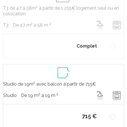
T3 de 47 à 58m² à partir de 1 255€ logement seul ou en
colocation
2
2
De 47 m
à 58 m
T3
Complet
Studio de 19m² avec balcon à partir de 715€
2
2
De 19 m
à 19 m
Studio
715 €