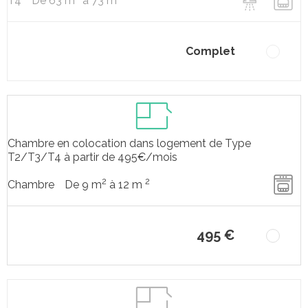
De 63 m
à 73 m
T4
Complet
Chambre en colocation dans logement de Type
T2/T3/T4 à partir de 495€/mois
2
2
De 9 m
à 12 m
Chambre
495 €