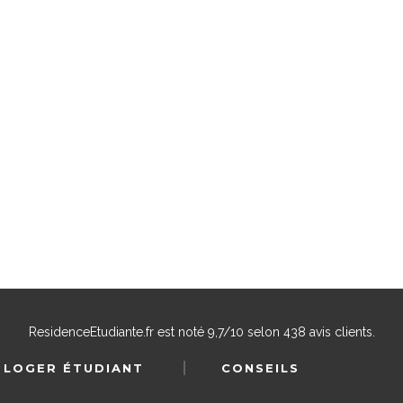
ResidenceEtudiante.fr
est noté
9,7
/
10
selon
438
avis clients.
 LOGER ÉTUDIANT
CONSEILS