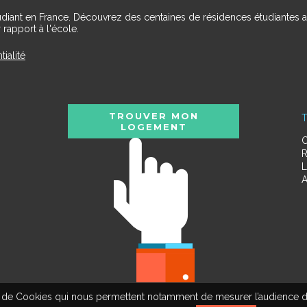
udiant en France. Découvrez des centaines de résidences étudiantes a
 rapport à l'école.
tialité
TROUVER MON
T
LOGEMENT
C
R
L
A
tion de Cookies qui nous permettent notamment de mesurer l’audience d