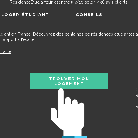
ResidenceEtudiante.fr
est noté
9,7
/
10
selon
438
avis clients.
 LOGER ÉTUDIANT
CONSEILS
udiant en France. Découvrez des centaines de résidences étudiantes a
 rapport à l'école.
tialité
TROUVER MON
T
LOGEMENT
C
R
L
A