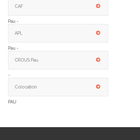
CAF
Pau -
APL
Pau -
CROUS Pau
-
Colocation
PAU