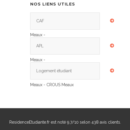
NOS LIENS UTILES
CAF
Meaux -
APL
Meaux -
Logement étudiant
Meaux - CROUS Meaux
ResidenceEtudiante.fr
est noté
9,7
/
10
selon
438
avis clients.