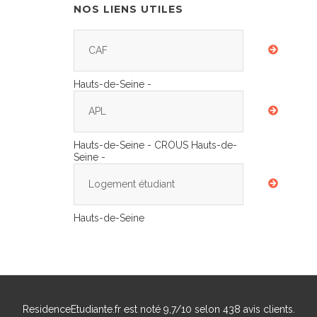
NOS LIENS UTILES
CAF
Hauts-de-Seine -
APL
Hauts-de-Seine - CROUS Hauts-de-
Seine -
Logement étudiant
Hauts-de-Seine
ResidenceEtudiante.fr
est noté
9,7
/
10
selon
438
avis clients.