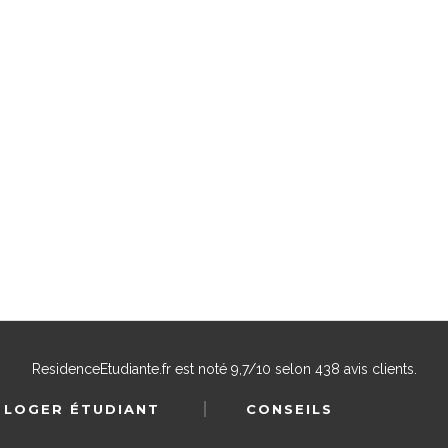
ResidenceEtudiante.fr
est noté
9,7
/
10
selon
438
avis clients.
 LOGER ÉTUDIANT
CONSEILS