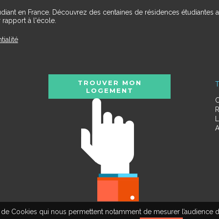
udiant en France. Découvrez des centaines de résidences étudiantes a
 rapport à l'école.
tialité
TROUVER MON
T
LOGEMENT
C
R
L
A
tion de Cookies qui nous permettent notamment de mesurer l’audience d