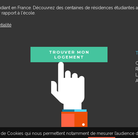
udiant en France. Découvrez des centaines de résidences étudiantes a
 rapport à l'école.
tialité
TROUVER MON
T
LOGEMENT
C
R
L
A
tion de Cookies qui nous permettent notamment de mesurer l’audience d