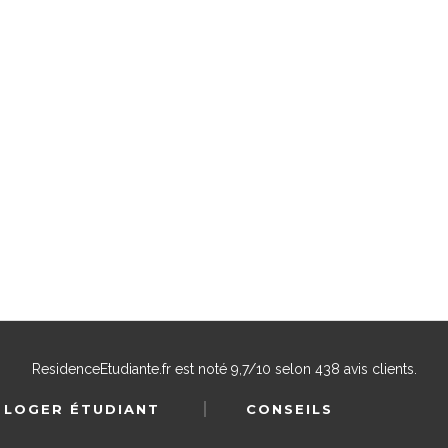
ResidenceEtudiante.fr
est noté
9,7
/
10
selon
438
avis clients.
 LOGER ÉTUDIANT
CONSEILS