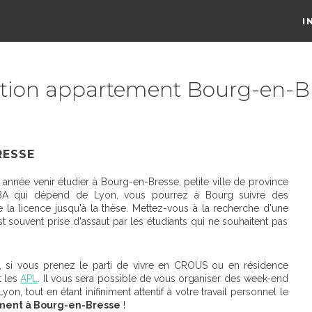
I
tion appartement Bourg-en-B
RESSE
année venir étudier à Bourg-en-Bresse, petite ville de province
EUBA qui dépend de Lyon, vous pourrez à Bourg suivre des
 la licence jusqu'à la thèse. Mettez-vous à la recherche d'une
est souvent prise d'assaut par les étudiants qui ne souhaitent pas
r, si vous prenez le parti de vivre en CROUS ou en résidence
t les
APL
. Il vous sera possible de vous organiser des week-end
on, tout en étant inifiniment attentif à votre travail personnel le
ment à Bourg-en-Bresse
!