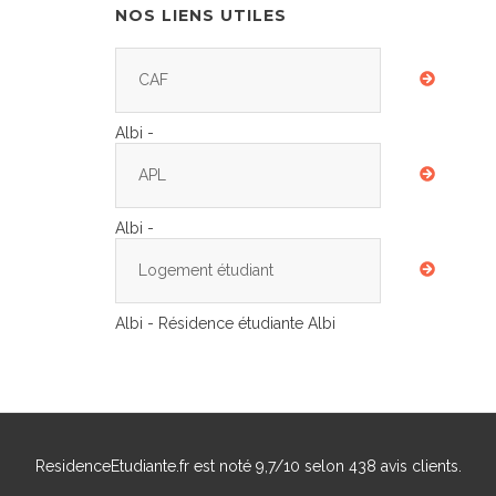
NOS LIENS UTILES
CAF
Albi -
APL
Albi -
Logement étudiant
Albi - Résidence étudiante Albi
ResidenceEtudiante.fr
est noté
9,7
/
10
selon
438
avis clients.