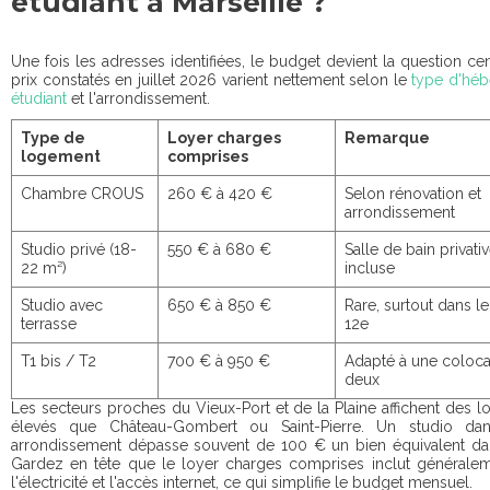
étudiant à Marseille ?
Une fois les adresses identifiées, le budget devient la question cen
prix constatés en juillet 2026 varient nettement selon le
type d'hé
étudiant
et l'arrondissement.
Type de
Loyer charges
Remarque
logement
comprises
Chambre CROUS
260 € à 420 €
Selon rénovation et
arrondissement
Studio privé (18-
550 € à 680 €
Salle de bain privati
22 m²)
incluse
Studio avec
650 € à 850 €
Rare, surtout dans le
terrasse
12e
T1 bis / T2
700 € à 950 €
Adapté à une coloca
deux
Les secteurs proches du Vieux-Port et de la Plaine affichent des l
élevés que Château-Gombert ou Saint-Pierre. Un studio da
arrondissement dépasse souvent de 100 € un bien équivalent dan
Gardez en tête que le loyer charges comprises inclut généraleme
l'électricité et l'accès internet, ce qui simplifie le budget mensuel.