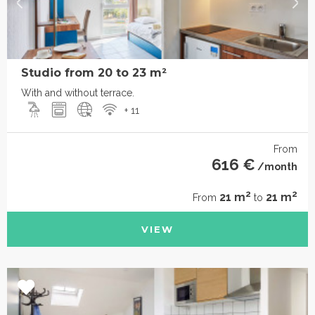
Studio from 20 to 23 m²
With and without terrace.
+ 11
From
616 €
/month
2
2
21 m
21 m
From
to
VIEW