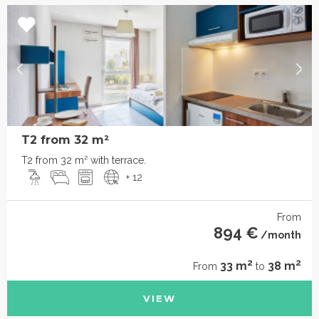
T2 from 32 m²
T2 from 32 m² with terrace.
+ 12
From
894 €
/month
2
2
33 m
38 m
From
to
VIEW