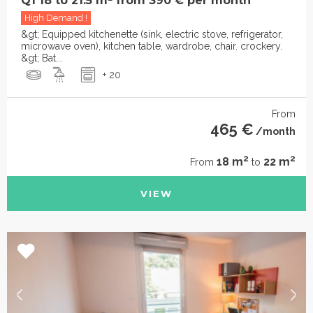
Q1 18 to 21.5 m² from 390 € per month
High Demand !
&gt; Equipped kitchenette (sink, electric stove, refrigerator,
microwave oven), kitchen table, wardrobe, chair. crockery.
&gt; Bat...
+ 20
From
465 €
/month
2
2
18 m
22 m
From
to
VIEW