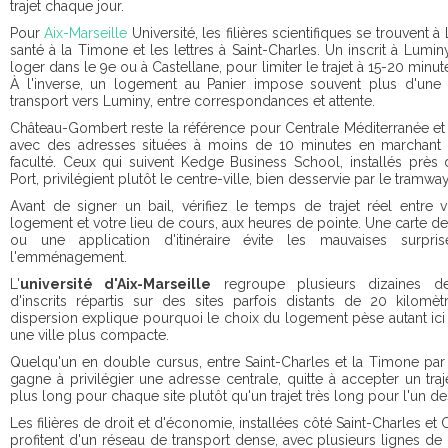
trajet chaque jour.
Pour
Aix-Marseille
Université, les filières scientifiques se trouvent à
santé à la Timone et les lettres à Saint-Charles. Un inscrit à Lumi
loger dans le 9e ou à Castellane, pour limiter le trajet à 15-20 minut
À l'inverse, un logement au Panier impose souvent plus d'une
transport vers Luminy, entre correspondances et attente.
Château-Gombert reste la référence pour Centrale Méditerranée et
avec des adresses situées à moins de 10 minutes en marchant 
faculté. Ceux qui suivent Kedge Business School, installés près
Port, privilégient plutôt le centre-ville, bien desservie par le tramway
Avant de signer un bail, vérifiez le temps de trajet réel entre v
logement et votre lieu de cours, aux heures de pointe. Une carte de
ou une application d'itinéraire évite les mauvaises surpri
l'emménagement.
L'
université d'Aix-Marseille
regroupe plusieurs dizaines de
d'inscrits répartis sur des sites parfois distants de 20 kilomèt
dispersion explique pourquoi le choix du logement pèse autant ic
une ville plus compacte.
Quelqu'un en double cursus, entre Saint-Charles et la Timone pa
gagne à privilégier une adresse centrale, quitte à accepter un tra
plus long pour chaque site plutôt qu'un trajet très long pour l'un d
Les filières de droit et d'économie, installées côté Saint-Charles et 
profitent d'un réseau de transport dense, avec plusieurs lignes de