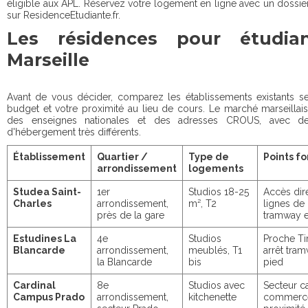
éligible aux APL. Réservez votre logement en ligne avec un dossier
sur ResidenceEtudiante.fr.
Les résidences pour étudia
Marseille
Avant de vous décider, comparez les établissements existants se
budget et votre proximité au lieu de cours. Le marché marseilla
des enseignes nationales et des adresses CROUS, avec des
d'hébergement très différents.
Établissement
Quartier /
Type de
Points fo
arrondissement
logements
Studea Saint-
1er
Studios 18-25
Accès dir
Charles
arrondissement,
m², T2
lignes de
près de la gare
tramway e
Estudines La
4e
Studios
Proche T
Blancarde
arrondissement,
meublés, T1
arrêt tra
la Blancarde
bis
pied
Cardinal
8e
Studios avec
Secteur c
Campus Prado
arrondissement,
kitchenette
commerc