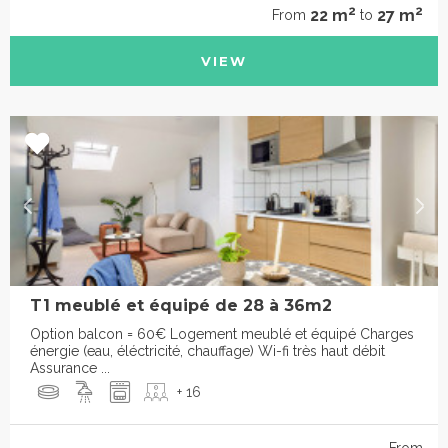
2
2
22 m
27 m
From
to
VIEW
T1 meublé et équipé de 28 à 36m2
Option balcon = 60€ Logement meublé et équipé Charges
énergie (eau, éléctricité, chauffage) Wi-fi très haut débit
Assurance ...
+ 16
From