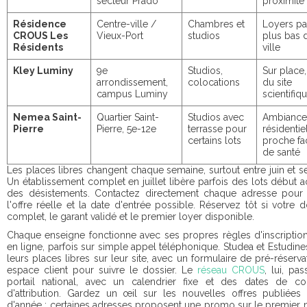
secteur Prado
proximité
Résidence
Centre-ville /
Chambres et
Loyers pa
CROUS Les
Vieux-Port
studios
plus bas d
Résidents
ville
Kley Luminy
9e
Studios,
Sur place,
arrondissement,
colocations
du site
campus Luminy
scientifiq
Nemea Saint-
Quartier Saint-
Studios avec
Ambiance
Pierre
Pierre, 5e-12e
terrasse pour
résidentiel
certains lots
proche fa
de santé
Les places libres changent chaque semaine, surtout entre juin et 
Un établissement complet en juillet libère parfois des lots début a
des désistements. Contactez directement chaque adresse pour 
l'offre réelle et la date d'entrée possible. Réservez tôt si votre d
complet, le garant validé et le premier loyer disponible.
Chaque enseigne fonctionne avec ses propres règles d'inscriptio
en ligne, parfois sur simple appel téléphonique. Studea et Estudine
leurs places libres sur leur site, avec un formulaire de pré-réserva
espace client pour suivre le dossier. Le
réseau CROUS
, lui, pa
portail national, avec un calendrier fixe et des dates de c
d'attribution. Gardez un œil sur les nouvelles offres publiées
d'année : certaines adresses proposent une promo sur le premier