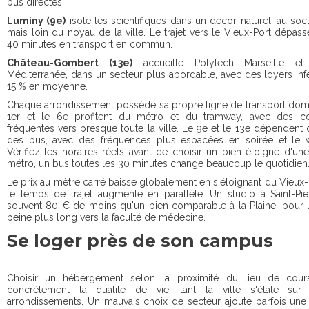
bus directes.
Luminy (9e)
isole les scientifiques dans un décor naturel, au socl
mais loin du noyau de la ville. Le trajet vers le Vieux-Port dépas
40 minutes en transport en commun.
Château-Gombert (13e)
accueille Polytech Marseille et 
Méditerranée, dans un secteur plus abordable, avec des loyers inf
15 % en moyenne.
Chaque arrondissement possède sa propre ligne de transport domi
1er et le 6e profitent du métro et du tramway, avec des c
fréquentes vers presque toute la ville. Le 9e et le 13e dépendent
des bus, avec des fréquences plus espacées en soirée et le 
Vérifiez les horaires réels avant de choisir un bien éloigné d'un
métro, un bus toutes les 30 minutes change beaucoup le quotidien
Le prix au mètre carré baisse globalement en s'éloignant du Vieux-
le temps de trajet augmente en parallèle. Un studio à Saint-Pie
souvent 80 € de moins qu'un bien comparable à la Plaine, pour u
peine plus long vers la faculté de médecine.
Se loger près de son campus
Choisir un hébergement selon la proximité du lieu de cou
concrètement la qualité de vie, tant la ville s'étale sur 
arrondissements. Un mauvais choix de secteur ajoute parfois une