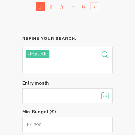
...
1
2
3
6
>
REFINE YOUR SEARCH:
×
Marseille
Entry month
Min. Budget (€)