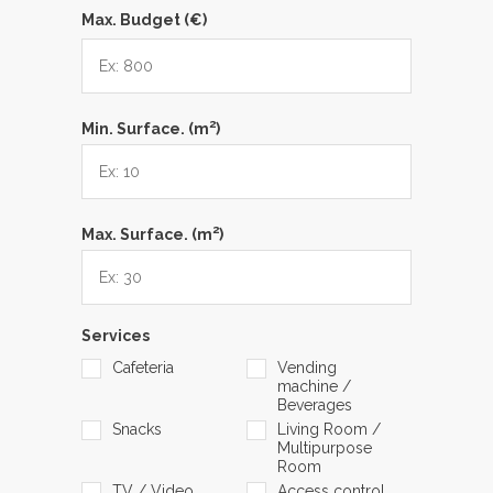
Max. Budget (€)
2
Min. Surface. (m
)
2
Max. Surface. (m
)
Services
Cafeteria
Vending
machine /
Beverages
Snacks
Living Room /
Multipurpose
Room
TV / Video
Access control