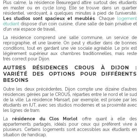
Plus calme, la résidence Beauregard attire surtout des étudiants
en master ou en cycle long. Elle se trouve dans un quartier
résidentiel, verdoyant, à quelques minutes à pied de l’université.
Les studios sont spacieux et meublés
. Chaque
logement
étudiant
dispose d’un coin cuisine, d’une salle de bain privative et
d’un vrai espace de travail.
La résidence comprend une salle commune, un service de
reprographie, et une laverie. On peut y étudier dans de bonnes
conditions, tout en gardant une vie sociale agréable. Le prix est
légèrement supérieur aux chambres traditionnelles, mais reste
très correct pour Dijon.
AUTRES RÉSIDENCES CROUS À DIJON :
VARIÉTÉ DES OPTIONS POUR DIFFÉRENTS
BESOINS
Outre les deux précédentes, Dijon compte une dizaine d'autres
résidences gérées par le CROUS, réparties entre le nord et le sud
de la ville. La résidence Mansart, par exemple, est prisée par les
étudiants en IUT, avec ses studios modernes et sa proximité avec
les lignes de tram.
La
résidence du Clos Morlot
offre quant à elle des
appartements partagés, idéals pour ceux qui préfèrent vivre à
plusieurs. Certains logements sont accessibles aux étudiants en
situation de handicap.