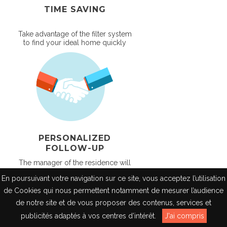
TIME SAVING
Take advantage of the filter system
to find your ideal home quickly
PERSONALIZED
FOLLOW-UP
The manager of the residence will
come back to you to help you in
En poursuivant votre navigation sur ce site, vous acceptez l’utilisation
your research
de Cookies qui nous permettent notamment de mesurer l’audience
de notre site et de vous proposer des contenus, services et
FR
publicités adaptés à vos centres d’intérêt.
J'ai compris