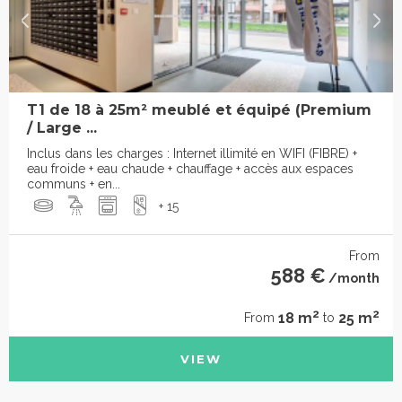
T1 de 18 à 25m² meublé et équipé (Premium
/ Large ...
Inclus dans les charges : Internet illimité en WIFI (FIBRE) +
eau froide + eau chaude + chauffage + accès aux espaces
communs + en...
+ 15
From
588 €
/month
2
2
18 m
25 m
From
to
VIEW