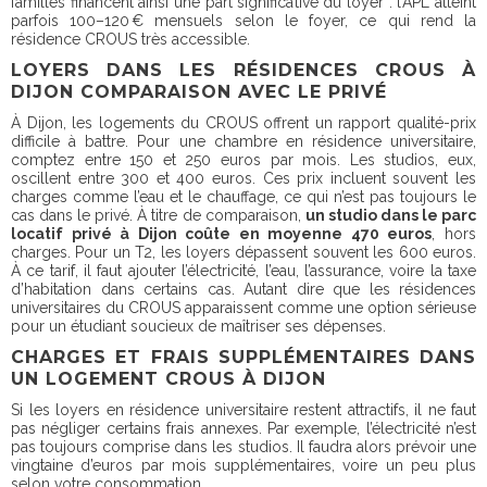
familles financent ainsi une part significative du loyer : l’APL atteint
parfois 100–120 € mensuels selon le foyer, ce qui rend la
résidence CROUS très accessible.
LOYERS DANS LES RÉSIDENCES CROUS À
DIJON COMPARAISON AVEC LE PRIVÉ
À Dijon, les logements du CROUS offrent un rapport qualité-prix
difficile à battre. Pour une chambre en résidence universitaire,
comptez entre 150 et 250 euros par mois. Les studios, eux,
oscillent entre 300 et 400 euros. Ces prix incluent souvent les
charges comme l’eau et le chauffage, ce qui n’est pas toujours le
cas dans le privé. À titre de comparaison,
un studio dans le parc
locatif privé à Dijon coûte en moyenne 470 euros
, hors
charges. Pour un T2, les loyers dépassent souvent les 600 euros.
À ce tarif, il faut ajouter l’électricité, l’eau, l’assurance, voire la taxe
d’habitation dans certains cas. Autant dire que les résidences
universitaires du CROUS apparaissent comme une option sérieuse
pour un étudiant soucieux de maîtriser ses dépenses.
CHARGES ET FRAIS SUPPLÉMENTAIRES DANS
UN LOGEMENT CROUS À DIJON
Si les loyers en résidence universitaire restent attractifs, il ne faut
pas négliger certains frais annexes. Par exemple, l’électricité n’est
pas toujours comprise dans les studios. Il faudra alors prévoir une
vingtaine d’euros par mois supplémentaires, voire un peu plus
selon votre consommation.