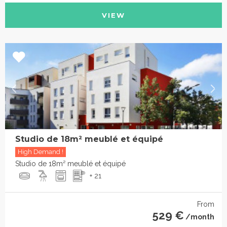
VIEW
Studio de 18m² meublé et équipé
High Demand !
Studio de 18m² meublé et équipé
+ 21
From
529 €
/month