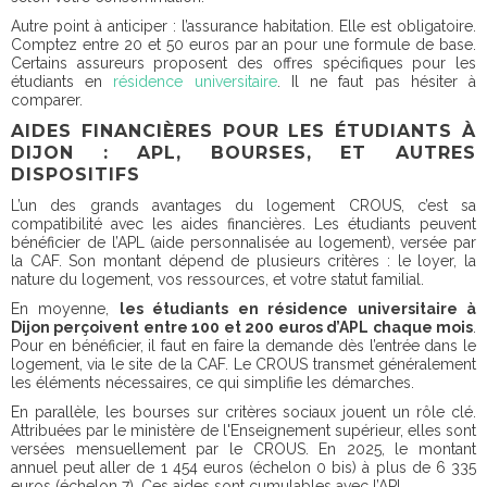
Autre point à anticiper : l’assurance habitation. Elle est obligatoire.
Comptez entre 20 et 50 euros par an pour une formule de base.
Certains assureurs proposent des offres spécifiques pour les
étudiants en
résidence universitaire
. Il ne faut pas hésiter à
comparer.
AIDES FINANCIÈRES POUR LES ÉTUDIANTS À
DIJON : APL, BOURSES, ET AUTRES
DISPOSITIFS
L’un des grands avantages du logement CROUS, c’est sa
compatibilité avec les aides financières. Les étudiants peuvent
bénéficier de l’APL (aide personnalisée au logement), versée par
la CAF. Son montant dépend de plusieurs critères : le loyer, la
nature du logement, vos ressources, et votre statut familial.
En moyenne,
les étudiants en résidence universitaire à
Dijon perçoivent entre 100 et 200 euros d’APL chaque mois
.
Pour en bénéficier, il faut en faire la demande dès l’entrée dans le
logement, via le site de la CAF. Le CROUS transmet généralement
les éléments nécessaires, ce qui simplifie les démarches.
En parallèle, les bourses sur critères sociaux jouent un rôle clé.
Attribuées par le ministère de l'Enseignement supérieur, elles sont
versées mensuellement par le CROUS. En 2025, le montant
annuel peut aller de 1 454 euros (échelon 0 bis) à plus de 6 335
euros (échelon 7). Ces aides sont cumulables avec l’APL.