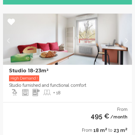
Studio 18-23m²
High Demand !
Studio furnished and functional comfort
+ 18
From
495 €
/month
2
2
18 m
23 m
From
to