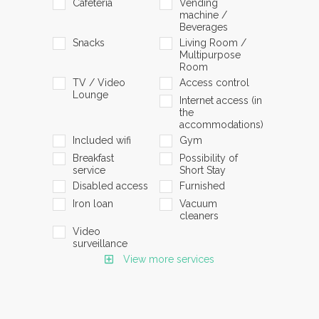
Cafeteria
Vending
machine /
Beverages
Snacks
Living Room /
Multipurpose
Room
TV / Video
Access control
Lounge
Internet access (in
the
accommodations)
Included wifi
Gym
Breakfast
Possibility of
service
Short Stay
Disabled access
Furnished
Iron loan
Vacuum
cleaners
Video
surveillance
View more services