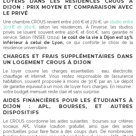
LOYERS DANS LES RÉSIDENCES CROUS À
DIJON : PRIX MOYEN ET COMPARAISON AVEC
LE PRIVÉ
Une chambre CROUS revient entre 200 € et 270 €, un
studio entre
300 € et 360 €
, selon les résidences. À l’inverse, les studios
privés se louent souvent entre 450 € et 600 €, sans garantie ni
service. Selon l’INSEE (2024),
le coût de la vie à Dijon est 15 %
inférieur à celui de Lyon,
ce qui conforte le choix de la
résidence universitaire.
CHARGES ET FRAIS SUPPLÉMENTAIRES DANS
UN LOGEMENT CROUS À DIJON
Le loyer couvre les charges essentielles : eau, électricité,
chauffage et internet. Vous restez responsable de l’assurance
habitation, souvent proposée à moins de 30 € par an. Le dépôt
de garantie équivaut à un mois de loyer hors charges. En résumé :
votre budget mensuel reste clair et sans surprise.
AIDES FINANCIÈRES POUR LES ÉTUDIANTS À
DIJON : APL, BOURSES, ET AUTRES
DISPOSITIFS
Le CROUS coordonne les aides suivantes : bourses sur critères
sociaux, APL, Visale (caution gratuite), ainsi que des aides
ponctuelles pour faire face à des coups durs. De nombreuses