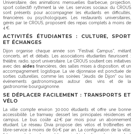
Universitaire, des animations mensuelles (barbecue, projection,
sport collectif) rythment la vie. Les services sociaux du CROUS
sont présents pour accompagner les étudiants en difficultés,
financières ou psychologiques. Les restaurants universitaires,
gérés par le CROUS, proposent des repas complets à moins de
4 €.
ACTIVITÉS ÉTUDIANTES : CULTURE, SPORT
ET ÉCHANGES
Dijon organise chaque année son “Festival Campus”, mêlant
concerts, art et débats. Les associations étudiantes fleurissent :
théâtre, radio, sport universitaire. Le CROUS soutient ces initiatives
avec des
aides
financières, des salles mises à disposition, et un
accompagnement logistique. La vie dijonnaise est ponctuée de
sorties culturelles, comme les soirées “Jeudis de Dijon” ou les
événements gastronomiques autour des vins et de la
gastronomie bourguignonne.
SE DÉPLACER FACILEMENT : TRANSPORTS ET
VÉLO
La ville compte environ 30 000 étudiants et offre une bonne
accessibilité. Le tramway dessert les principales résidences et
campus.
Le bus coûte 42 € par mois pour un abonnement
étudiant. Le réseau Divia propose des vélos et trottinettes en
libre-service à moins de 60 € par an. La configuration de la ville,