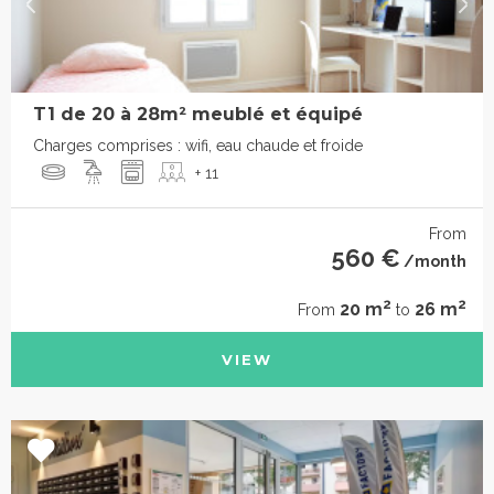
T1 de 20 à 28m² meublé et équipé
Charges comprises : wifi, eau chaude et froide
+ 11
From
560 €
/month
2
2
20 m
26 m
From
to
VIEW