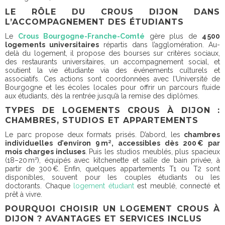
LE RÔLE DU CROUS DIJON DANS
L’ACCOMPAGNEMENT DES ÉTUDIANTS
Le
Crous Bourgogne-Franche-Comté
gère plus de
4 500
logements universitaires
répartis dans l’agglomération. Au-
delà du logement, il propose des bourses sur critères sociaux,
des restaurants universitaires, un accompagnement social, et
soutient la vie étudiante via des événements culturels et
associatifs. Ces actions sont coordonnées avec l’Université de
Bourgogne et les écoles locales pour offrir un parcours fluide
aux étudiants, dès la rentrée jusqu’à la remise des diplômes.
TYPES DE LOGEMENTS CROUS À DIJON :
CHAMBRES, STUDIOS ET APPARTEMENTS
Le parc propose deux formats prisés. D’abord, les
chambres
individuelles d’environ 9 m², accessibles dès 200 € par
mois charges incluses
. Puis les studios meublés, plus spacieux
(18–20 m²), équipés avec kitchenette et salle de bain privée, à
partir de 300 €. Enfin, quelques appartements T1 ou T2 sont
disponibles, souvent pour les couples étudiants ou les
doctorants. Chaque
logement étudiant
est meublé, connecté et
prêt à vivre.
POURQUOI CHOISIR UN LOGEMENT CROUS À
DIJON ? AVANTAGES ET SERVICES INCLUS