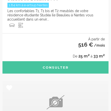
1.84 km à e-artsup Nantes
Les confortables T1, T1 bis et T2 meublés de votre
résidence étudiante Studéa île Beaulieu à Nantes vous
accueillent dans un envir...
À partir de
516 €
/mois
2
2
25 m
33 m
De
à
CONSULTER