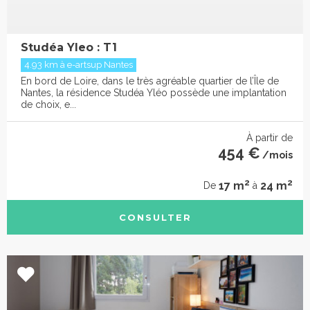
Studéa Yleo : T1
4.93 km à e-artsup Nantes
En bord de Loire, dans le très agréable quartier de l’Île de
Nantes, la résidence Studéa Yléo possède une implantation
de choix, e...
À partir de
454 €
/mois
2
2
17 m
24 m
De
à
CONSULTER