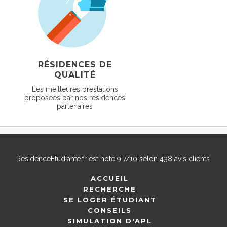
RÉSIDENCES DE
QUALITÉ
Les meilleures prestations
proposées par nos résidences
partenaires
ResidenceEtudiante.fr
est noté
9,7
/
10
selon
438
avis clients.
ACCUEIL
RECHERCHE
SE LOGER ÉTUDIANT
CONSEILS
SIMULATION D'APL