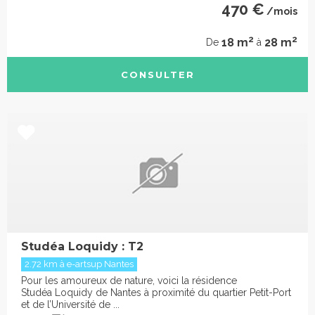
470 €
/mois
2
2
18 m
28 m
De
à
CONSULTER
Studéa Loquidy : T2
2.72 km à e-artsup Nantes
Pour les amoureux de nature, voici la résidence
Studéa Loquidy de Nantes à proximité du quartier Petit-Port
et de l’Université de ...