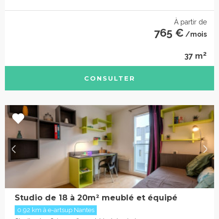
À partir de
765 €
/mois
2
37 m
CONSULTER
Studio de 18 à 20m² meublé et équipé
0.92 km à e-artsup Nantes