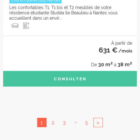
1.84 km à e-artsup Nantes
Les confortables T1, T1 bis et T2 meublés de votre
résidence étudiante Studéa île Beaulieu à Nantes vous
accueillent dans un envir...
À partir de
631 €
/mois
2
2
30 m
38 m
De
à
CONSULTER
...
1
2
3
5
>