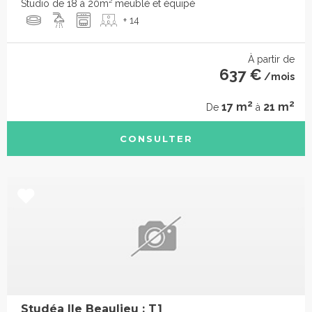
Studio de 18 à 20m² meublé et équipé
+ 14
À partir de
637 €
/mois
2
2
17 m
21 m
De
à
CONSULTER
Studéa Ile Beaulieu : T1