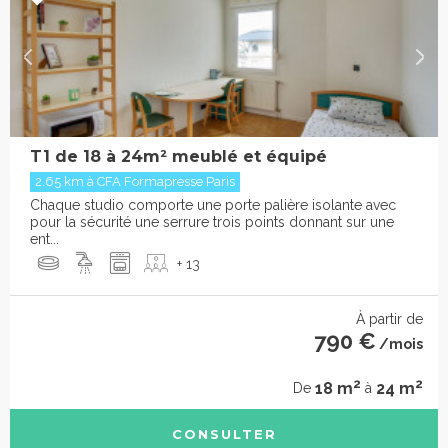
T1 de 18 à 24m² meublé et équipé
2.65 km à CFA Formapresse Paris
Chaque studio comporte une porte palière isolante avec
pour la sécurité une serrure trois points donnant sur une
ent...
+ 13
À partir de
790 €
/mois
2
2
18 m
24 m
De
à
CONSULTER