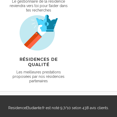
Le gestionnaire de la résidence
reviendra vers toi pour t’aider dans
tes recherches
RÉSIDENCES DE
QUALITÉ
Les meilleures prestations
proposées par nos résidences
partenaires
ResidenceEtudiante.fr
est noté
9,7
/
10
selon
438
avis clients.