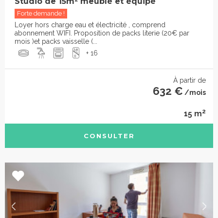
Studio de 15m² meublé et équipé
Forte demande !
Loyer hors charge eau et électricité , comprend
abonnement WIFI. Proposition de packs literie (20€ par
mois )et packs vaisselle (...
+ 16
À partir de
632 €
/mois
2
15 m
CONSULTER