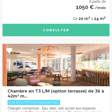
À partir de
1050 €
/mois
2
2
20 m
24 m
De
à
CONSULTER
Chambre en T3 L/M (option terrasse) de 36 à
42m² m...
9.16 km à CFA Formapresse Paris
Charges comprises : Eau, elec, wifi, accès aux espaces