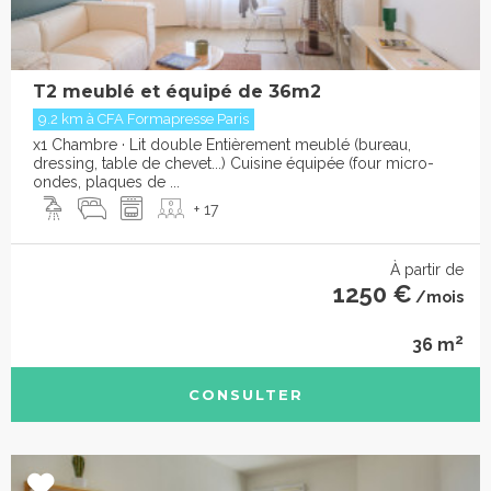
T2 meublé et équipé de 36m2
9.2 km à CFA Formapresse Paris
x1 Chambre · Lit double Entièrement meublé (bureau,
dressing, table de chevet...) Cuisine équipée (four micro-
ondes, plaques de ...
+ 17
À partir de
1250 €
/mois
2
36 m
CONSULTER