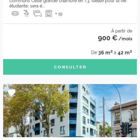
communs Cette grande chambre en T3, idéale pour la vie
étudiante, sera é...
+ 19
À partir de
900 €
/mois
2
2
36 m
42 m
De
à
CONSULTER