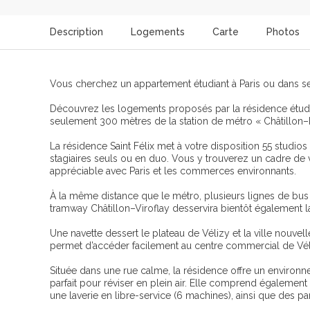
Description
Logements
Carte
Photos
Vous cherchez un appartement étudiant à Paris ou dans se
Découvrez les logements proposés par la résidence étudian
seulement 300 mètres de la station de métro « Châtillon–
La résidence Saint Félix met à votre disposition 55 studio
stagiaires seuls ou en duo. Vous y trouverez un cadre de v
appréciable avec Paris et les commerces environnants.
À la même distance que le métro, plusieurs lignes de bus 
tramway Châtillon–Viroflay desservira bientôt également l
Une navette dessert le plateau de Vélizy et la ville nouvel
permet d’accéder facilement au centre commercial de Véliz
Située dans une rue calme, la résidence offre un environ
parfait pour réviser en plein air. Elle comprend également
une laverie en libre-service (6 machines), ainsi que des p