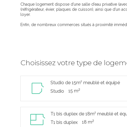
Chaque logement dispose d’une salle d’eau privative (ave
(réfrigérateur, évier, plaques de cuisson), ainsi que d’un acc
loyer.
Enfin, de nombreux commerces situés à proximité immédiate
Choisissez votre type de loge
Studio de 15m² meublé et équipé
2
15 m
Studio
T1 bis duplex de 18m² meublé et éq
2
18 m
T1 bis duplex