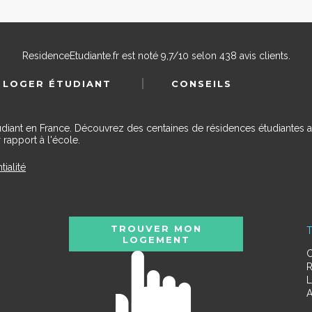
ResidenceEtudiante.fr
est noté
9,7
/
10
selon
438
avis clients.
 LOGER ÉTUDIANT
CONSEILS
udiant en France. Découvrez des centaines de résidences étudiantes a
 rapport à l'école.
tialité
TROUVER MON
T
LOGEMENT
C
R
L
A