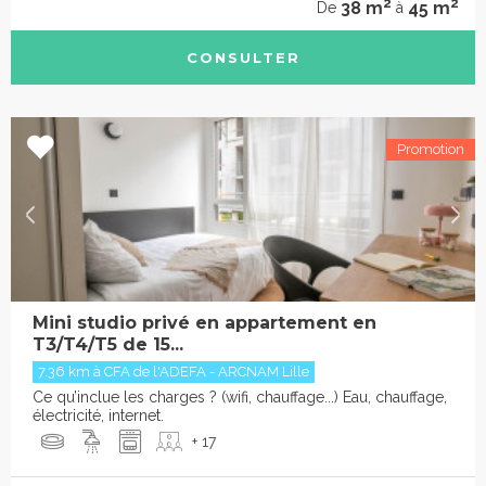
2
2
38 m
45 m
De
à
CONSULTER
Mini studio privé en appartement en
T3/T4/T5 de 15...
7.36 km à CFA de l'ADEFA - ARCNAM Lille
Ce qu’inclue les charges ? (wifi, chauffage...) Eau, chauffage,
électricité, internet.
+ 17