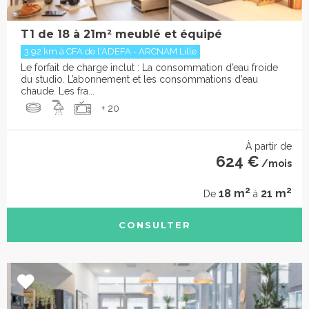
T1 de 18 à 21m² meublé et équipé
3.92 km à CFA de l'ADEFA - ARCNAM Lille
Le forfait de charge inclut : La consommation d’eau froide
du studio. L’abonnement et les consommations d’eau
chaude. Les fra...
+ 20
À partir de
624 €
/mois
2
2
18 m
21 m
De
à
CONSULTER