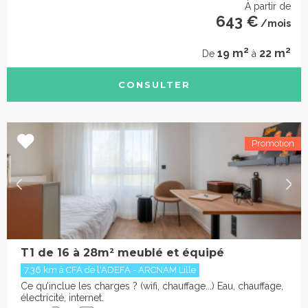
À partir de
643 €
/mois
2
2
19 m
22 m
De
à
CONSULTER
T1 de 16 à 28m² meublé et équipé
7.36 km à CFA de l'ADEFA - ARCNAM Lille
Ce qu’inclue les charges ? (wifi, chauffage...) Eau, chauffage,
électricité, internet.