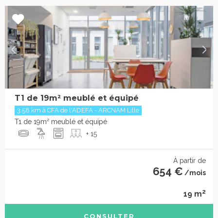
T1 de 19m² meublé et équipé
3.58 km à CFA de l'ADEFA - ARCNAM Lille
T1 de 19m² meublé et équipé
+ 15
À partir de
654 €
/mois
2
19 m
CONSULTER