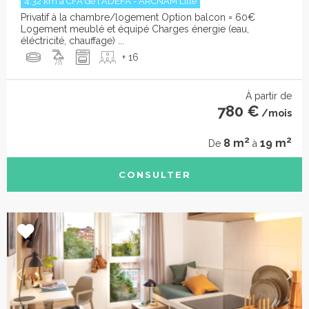
4.32 km à CFA de l'ADEFA - ARCNAM Lille
Privatif à la chambre/logement Option balcon = 60€
Logement meublé et équipé Charges énergie (eau,
éléctricité, chauffage) ...
+ 16
À partir de
780 €
/mois
2
2
8 m
19 m
De
à
CONSULTER