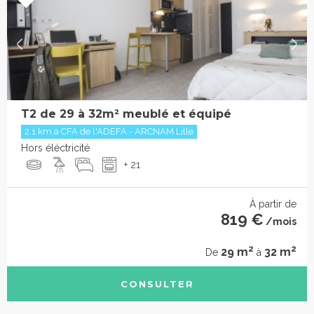
T2 de 29 à 32m² meublé et équipé
2.1 km à CFA de l'ADEFA - ARCNAM Lille
Hors éléctricité
+ 21
À partir de
819 €
/mois
2
2
29 m
32 m
De
à
CONSULTER