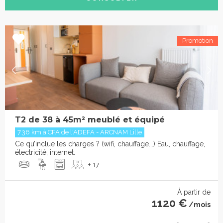
T2 de 38 à 45m² meublé et équipé
7.36 km à CFA de l'ADEFA - ARCNAM Lille
Ce qu’inclue les charges ? (wifi, chauffage...) Eau, chauffage,
électricité, internet.
+ 17
À partir de
1120 €
/mois