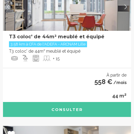
T3 coloc' de 44m² meublé et équipé
3.58 km à CFA de l'ADEFA - ARCNAM Lille
T3 coloc' de 44m² meublé et équipé
+ 15
À partir de
558 €
/mois
2
44 m
CONSULTER