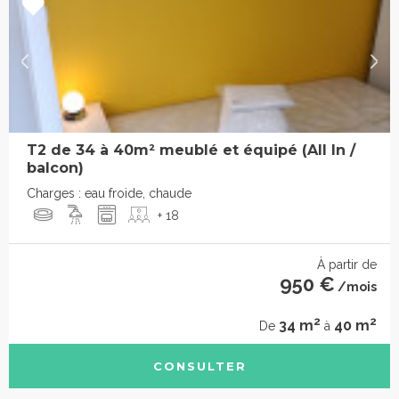
T2 de 34 à 40m² meublé et équipé (All In /
balcon)
Charges : eau froide, chaude
+ 18
À partir de
950 €
/mois
2
2
34 m
40 m
De
à
CONSULTER