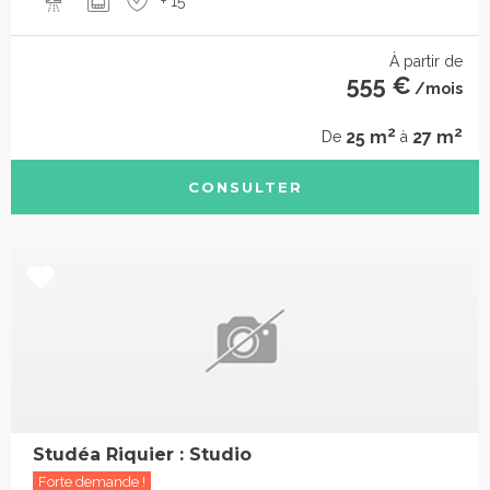
+ 15
À partir de
555 €
/mois
2
2
25 m
27 m
De
à
CONSULTER
Studéa Riquier : Studio
Forte demande !