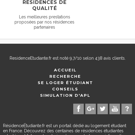
RÉSIDENCES DE
QUALITÉ
Les meilleures prestations
proposées par nos résidences
partenaires
ResidenceEtudiante.fr
est noté
9,7
/
10
selon
438
avis clients.
ACCUEIL
RECHERCHE
SE LOGER ÉTUDIANT
CONSEILS
SIMULATION D'APL
RésidenceÉtudiante.fr est un portail dédié au logement étudiant
en France. Découvrez des centaines de résidences étudiantes