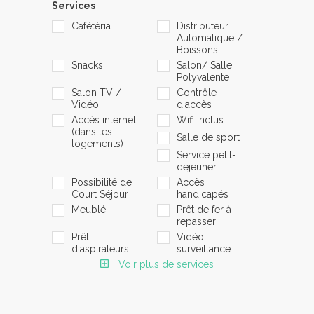
Services
Cafétéria
Distributeur
Automatique /
Boissons
Snacks
Salon/ Salle
Polyvalente
Salon TV /
Contrôle
Vidéo
d'accès
Accès internet
Wifi inclus
(dans les
Salle de sport
logements)
Service petit-
déjeuner
Possibilité de
Accès
Court Séjour
handicapés
Meublé
Prêt de fer à
repasser
Prêt
Vidéo
d'aspirateurs
surveillance
Voir plus de services