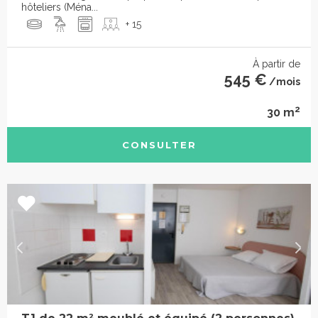
hôteliers (Ména...
+ 15
À partir de
545 €
/mois
2
30 m
CONSULTER