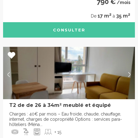
790 €
/mois
2
2
17 m
35 m
De
à
CONSULTER
T2 de de 26 à 34m² meublé et équipé
Charges : 40€ par mois – Eau froide, chaude, chauffage,
internet, charges de copropriété Options : services para-
hôteliers (Ména...
+ 15