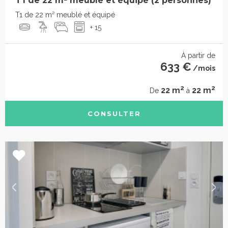
T1 de 22 m² meublé et équipé (2 personnes)
T1 de 22 m² meublé et équipé
+ 15
À partir de
633 €
/mois
2
2
22 m
22 m
De
à
CONSULTER