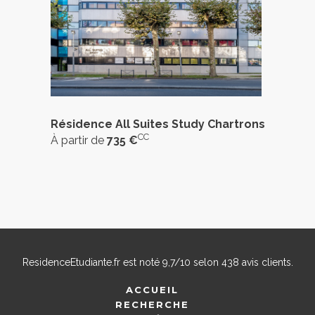
Résidence All Suites Study Chartrons
CC
À partir de
735 €
ResidenceEtudiante.fr
est noté
9,7
/
10
selon
438
avis clients.
ACCUEIL
RECHERCHE