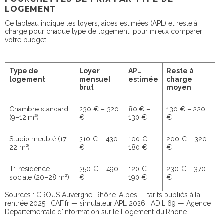
LOGEMENT
Ce tableau indique les loyers, aides estimées (APL) et reste à
charge pour chaque type de logement, pour mieux comparer
votre budget.
Type de
Loyer
APL
Reste à
logement
mensuel
estimée
charge
brut
moyen
Chambre standard
230 € – 320
80 € –
130 € – 220
(9–12 m²)
€
130 €
€
Studio meublé (17–
310 € – 430
100 € –
200 € – 320
22 m²)
€
180 €
€
T1 résidence
350 € – 490
120 € –
230 € – 370
sociale (20–28 m²)
€
190 €
€
Sources : CROUS Auvergne-Rhône-Alpes — tarifs publiés à la
rentrée 2025 ; CAF.fr — simulateur APL 2026 ; ADIL 69 — Agence
Départementale d'Information sur le Logement du Rhône