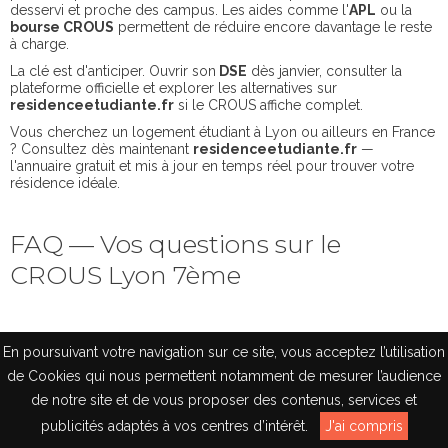
desservi et proche des campus. Les aides comme l'
APL
ou la
bourse CROUS
permettent de réduire encore davantage le reste
à charge.
La clé est d'anticiper. Ouvrir son
DSE
dès janvier, consulter la
plateforme officielle et explorer les alternatives sur
residenceetudiante.fr
si le CROUS affiche complet.
Vous cherchez un logement étudiant à Lyon ou ailleurs en France
? Consultez dès maintenant
residenceetudiante.fr
—
l'annuaire gratuit et mis à jour en temps réel pour trouver votre
résidence idéale.
FAQ — Vos questions sur le
CROUS Lyon 7ème
En poursuivant votre navigation sur ce site, vous acceptez l’utilisation
1. COMBIEN COÛTE UN LOGEMENT CROUS À
de Cookies qui nous permettent notamment de mesurer l’audience
LYON 7ÈME EN 2026 ?
de notre site et de vous proposer des contenus, services et
Les loyers varient selon le type de logement. Une chambre
EN
standard coûte entre
230 € et 320 €/mois
. Un studio meublé se
publicités adaptés à vos centres d’intérêt.
J'ai compris
situe entre
310 € et 430 €/mois
. Après APL, le reste à charge