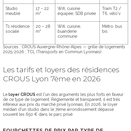
Studio
17 – 22
Wifi, cuisine
Tram T2 /
meublé
m²
équipée, SDB privée
T6, vélo'v
T1 résidence
20 – 28
Wifi, cuisine,
Métro, bus
sociale
m²
buanderie
bis
commune
Sources : CROUS Auvergne-Rhône-Alpes — grille de logements
2025-2026 ; TCL (Transports en Commun Lyonnais)
Les tarifs et loyers des résidences
CROUS Lyon 7ème en 2026
Le
loyer CROUS
est l'un des arguments les plus forts en faveur
de ce type de logement. Réglementé et transparent, il est très
inférieur aux prix du marché privé lyonnais. En 2026, le loyer
médian d'un studio dans le 7ème arrondissement dépasse
souvent les 650 € dans le parc privé.
FOURCHETTES DE PRIX PAR TYPE DE