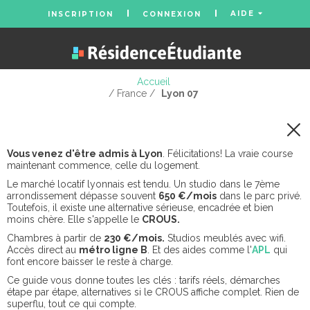
AIDE
INSCRIPTION
CONNEXION
Accueil
/ France /
Lyon 07
Vous venez d'être admis à Lyon
. Félicitations! La vraie course
maintenant commence, celle du logement.
Le marché locatif lyonnais est tendu. Un studio dans le 7ème
arrondissement dépasse souvent
650 €/mois
dans le parc privé.
Toutefois, il existe une alternative sérieuse, encadrée et bien
moins chère. Elle s'appelle le
CROUS.
Chambres à partir de
230 €/mois.
Studios meublés avec wifi.
Accès direct au
métro ligne B
. Et des aides comme l'
APL
qui
font encore baisser le reste à charge.
Ce guide vous donne toutes les clés : tarifs réels, démarches
étape par étape, alternatives si le CROUS affiche complet. Rien de
superflu, tout ce qui compte.