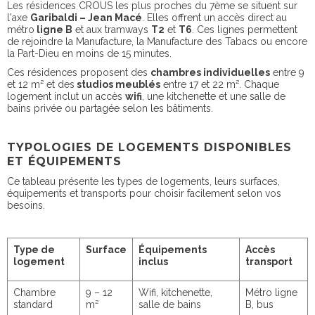
Les résidences CROUS les plus proches du 7ème se situent sur
l'axe
Garibaldi – Jean Macé
. Elles offrent un accès direct au
métro
ligne B
et aux tramways
T2
et
T6
. Ces lignes permettent
de rejoindre la Manufacture, la Manufacture des Tabacs ou encore
la Part-Dieu en moins de 15 minutes.
Ces résidences proposent des
chambres individuelles
entre 9
et 12 m² et des
studios meublés
entre 17 et 22 m². Chaque
logement inclut un accès
wifi
, une kitchenette et une salle de
bains privée ou partagée selon les bâtiments.
TYPOLOGIES DE LOGEMENTS DISPONIBLES
ET ÉQUIPEMENTS
Ce tableau présente les types de logements, leurs surfaces,
équipements et transports pour choisir facilement selon vos
besoins.
Type de
Surface
Équipements
Accès
logement
inclus
transport
Chambre
9 – 12
Wifi, kitchenette,
Métro ligne
standard
m²
salle de bains
B, bus