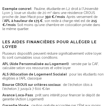
Exemple concret
: Pauline, étudiante en L2 droit à l'Université
Lyon 3, loue un studio de 20 m² dans une résidence CROUS
proche de Jean Macé pour
390 €/mois
. Après versement de
l'
APL à hauteur de 175 €
, son reste à charge réel est de
215
€/mois
. Soit moins qu'une chambre en colocation privée dans
le même quartier.
LES AIDES FINANCIÈRES POUR ALLÉGER LE
LOYER
Plusieurs dispositifs peuvent réduire significativement votre loyer.
Ils sont cumulables sous conditions.
APL (Aide Personnalisée au Logement)
: versée par la CAF,
calculée selon vos ressources et votre loyer
ALS (Allocation de Logement Sociale)
: pour les étudiants non
éligibles à l'APL classique
Bourse CROUS sur critères sociaux
: de l'échelon 0bis à
l'échelon 7, jusqu'à 7 600 €/an
Avance Loca-Pass
: prêt sans intérêt pour financer le dépôt de
garantie (Action Logement)
Garantie Visale
: caution gratuite accordée par l'État aux moins