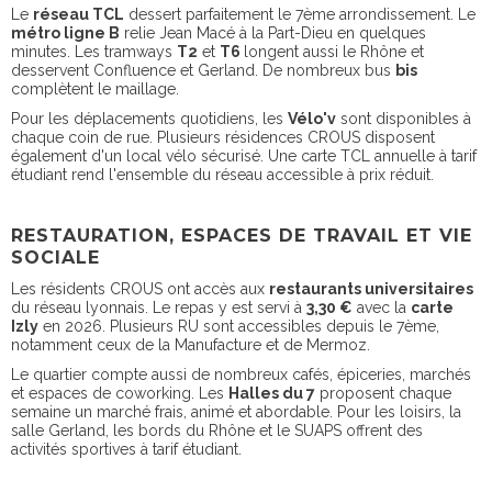
Le
réseau TCL
dessert parfaitement le 7ème arrondissement. Le
métro ligne B
relie Jean Macé à la Part-Dieu en quelques
minutes. Les tramways
T2
et
T6
longent aussi le Rhône et
desservent Confluence et Gerland. De nombreux bus
bis
complètent le maillage.
Pour les déplacements quotidiens, les
Vélo'v
sont disponibles à
chaque coin de rue. Plusieurs résidences CROUS disposent
également d'un local vélo sécurisé. Une carte TCL annuelle à tarif
étudiant rend l'ensemble du réseau accessible à prix réduit.
RESTAURATION, ESPACES DE TRAVAIL ET VIE
SOCIALE
Les résidents CROUS ont accès aux
restaurants universitaires
du réseau lyonnais. Le repas y est servi à
3,30 €
avec la
carte
Izly
en 2026. Plusieurs RU sont accessibles depuis le 7ème,
notamment ceux de la Manufacture et de Mermoz.
Le quartier compte aussi de nombreux cafés, épiceries, marchés
et espaces de coworking. Les
Halles du 7
proposent chaque
semaine un marché frais, animé et abordable. Pour les loisirs, la
salle Gerland, les bords du Rhône et le SUAPS offrent des
activités sportives à tarif étudiant.